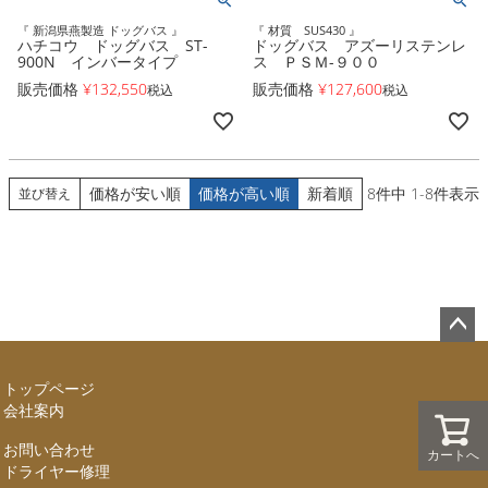
『 新潟県燕製造 ドッグバス 』
『 材質 SUS430 』
ハチコウ ドッグバス ST-
ドッグバス アズーリステンレ
900N インバータイプ
ス ＰＳＭ-９００
販売価格
¥
132,550
販売価格
¥
127,600
税込
税込
価格が安い順
価格が高い順
新着順
8
件中
1
-
8
件表示
並び替え
ペー
ジト
トップページ
ップ
会社案内
へ
お問い合わせ
カートへ
ドライヤー修理