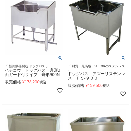
『 新潟県燕製造 ドッグバス 』
『 材質 最高級、SUS304のステンレス
ハチコウ ドッグバス 舟形3
』
ドッグバス アズーリステンレ
面ガード付タイプ 舟形900N
ス ＦＳ-９００
販売価格
¥
178,200
税込
販売価格
¥
159,500
税込