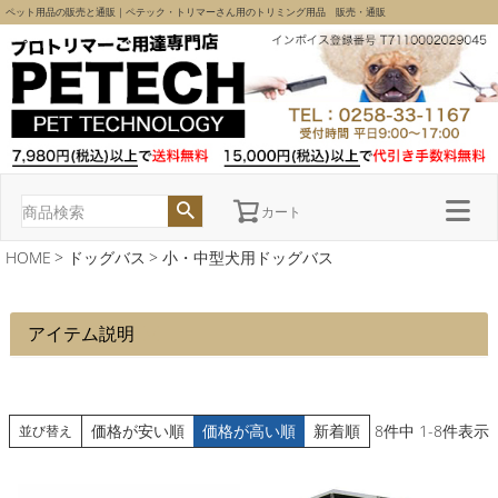
ペット用品の販売と通販｜ペテック・トリマーさん用のトリミング用品 販売・通販
カート
HOME
ドッグバス
小・中型犬用ドッグバス
アイテム説明
価格が安い順
価格が高い順
新着順
8
件中
1
-
8
件表示
並び替え