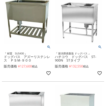
『 材質 SUS430 』
『 新潟県燕製造 ドッグバス 』
ドッグバス アズーリステンレ
ハチコウ ドッグバス ST-
ス ＰＳＭ-９００
900N STタイプ
販売価格
¥
127,600
販売価格
¥
132,550
税込
税込