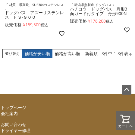
『 材質 最高級、SUS304のステンレス
『 新潟県燕製造 ドッグバス 』
』
ハチコウ ドッグバス 舟形3
ドッグバス アズーリステンレ
面ガード付タイプ 舟形900N
ス ＦＳ-９００
販売価格
¥
178,200
税込
販売価格
¥
159,500
税込
価格が安い順
価格が高い順
新着順
8
件中
1
-
8
件表示
並び替え
ペー
ジト
トップページ
ップ
会社案内
へ
お問い合わせ
カートへ
ドライヤー修理