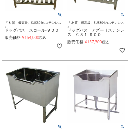
『 材質 最高級、SUS304のステンレス
『 材質 最高級、SUS304のステンレス
』
』
ドッグバス スコール-９００
ドッグバス アズーリステンレ
ス ＣＳ１-９００
販売価格
¥
154,000
税込
販売価格
¥
157,300
税込