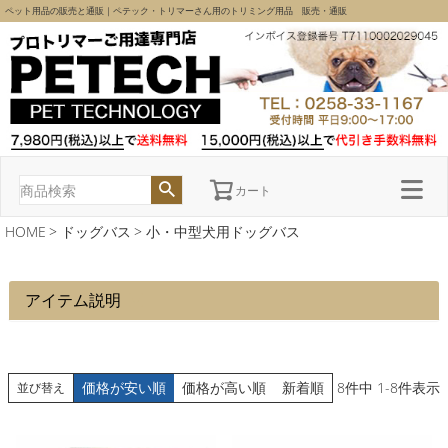
ペット用品の販売と通販｜ペテック・トリマーさん用のトリミング用品 販売・通販
カート
HOME
ドッグバス
小・中型犬用ドッグバス
アイテム説明
価格が安い順
価格が高い順
新着順
8
件中
1
-
8
件表示
並び替え