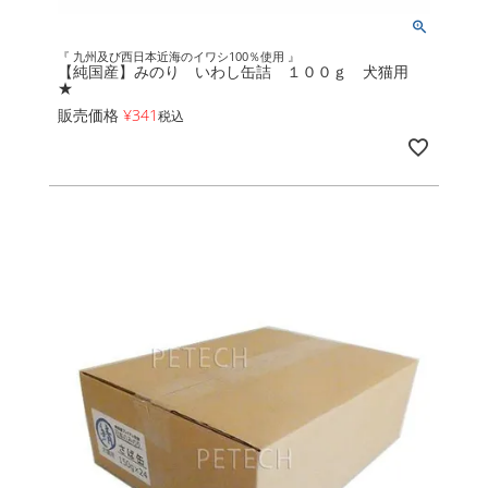
『 九州及び西日本近海のイワシ100％使用 』
【純国産】みのり いわし缶詰 １００ｇ 犬猫用
★
販売価格
¥
341
税込