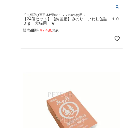
『 九州及び西日本近海のイワシ100％使用 』
【24個セット】【純国産】みのり いわし缶詰 １０
０ｇ 犬猫用 ★
販売価格
¥
7,480
税込