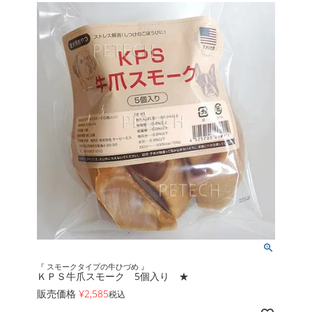
『 スモークタイプの牛ひづめ 』
ＫＰＳ牛爪スモーク 5個入り ★
販売価格
¥
2,585
税込