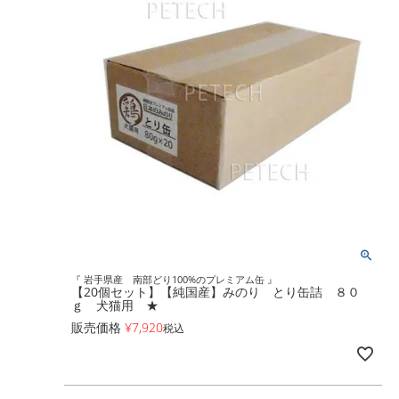
『 岩手県産 南部どり100%のプレミアム缶 』
【20個セット】【純国産】みのり とり缶詰 ８０
ｇ 犬猫用 ★
販売価格
¥
7,920
税込