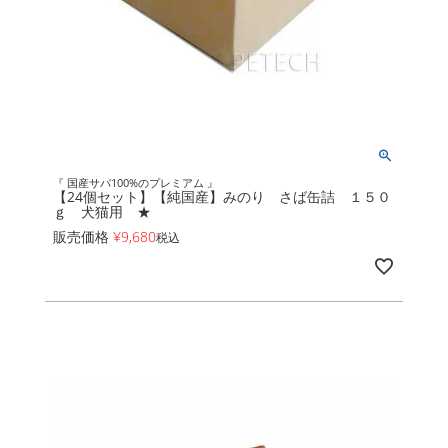
『 国産サバ100%のプレミアム 』
【24個セット】【純国産】みのり さば缶詰 １５０
ｇ 犬猫用 ★
販売価格
¥
9,680
税込