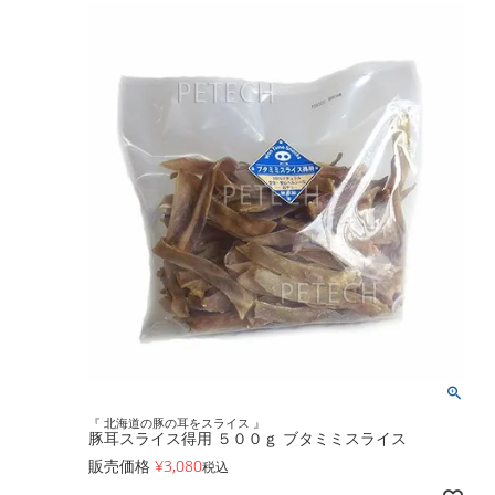
『 北海道の豚の耳をスライス 』
豚耳スライス得用 ５００ｇ ブタミミスライス
販売価格
¥
3,080
税込