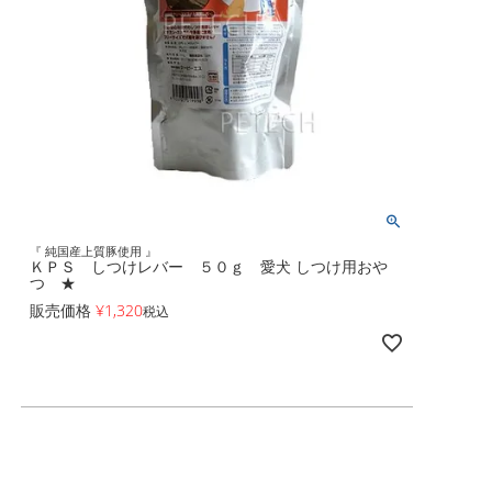
『 純国産上質豚使用 』
ＫＰＳ しつけレバー ５０ｇ 愛犬 しつけ用おや
つ ★
販売価格
¥
1,320
税込