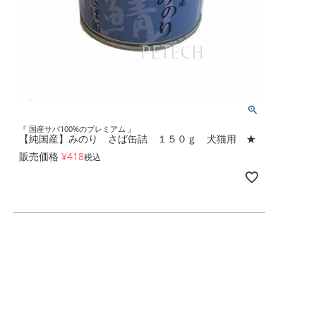
『 国産サバ100%のプレミアム 』
【純国産】みのり さば缶詰 １５０ｇ 犬猫用 ★
販売価格
¥
418
税込