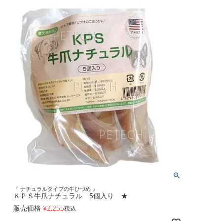
『 ナチュラルタイプの牛ひづめ 』
ＫＰＳ牛爪ナチュラル 5個入り ★
販売価格
¥
2,255
税込