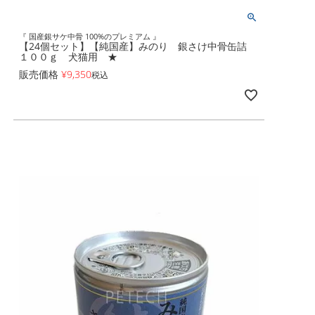
『 国産銀サケ中骨 100%のプレミアム 』
【24個セット】【純国産】みのり 銀さけ中骨缶詰
１００ｇ 犬猫用 ★
販売価格
¥
9,350
税込