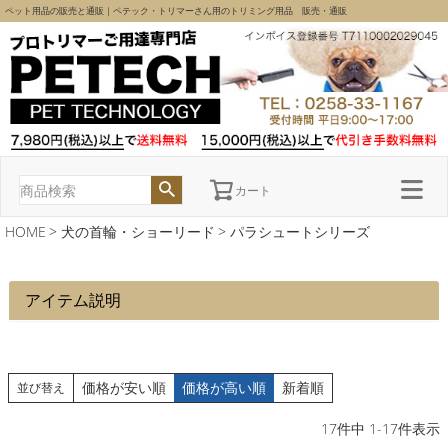
ペット用品の販売と通販｜ペテック・トリマーさん用のトリミング用品 販売・通販
カート
HOME
犬の首輪・ショーリード
パラシュートシリーズ
アイテム説明
価格が安い順
価格が高い順
新着順
並び替え
17
件中
1
-
17
件表示