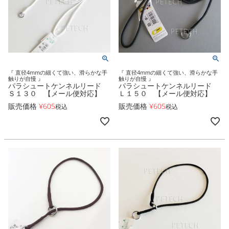
『 直径4mmの細くて強い、滑らかな手
『 直径4mmの細くて強い、滑らかな手
触りが自慢 』
触りが自慢 』
パラシュートケンネルリード
パラシュートケンネルリード
Ｓ１３０ 【メール便対応】
Ｌ１５０ 【メール便対応】
販売価格
¥
605
販売価格
¥
605
税込
税込