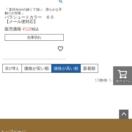
『 直径4mmの細くて強い、滑らかな手
触りが自慢 』
パラシュートカラー ６０
【メール便対応】
販売価格
¥
528
税込
在庫切れ
価格が安い順
価格が高い順
新着順
並び替え
17
件中
1
-
17
件表示
カートへ
ペー
ジト
トップページ