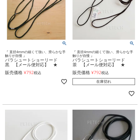
『 直径4mmの細くて強い、滑らかな手
『 直径4mmの細くて強い、滑らかな手
触りが自慢 』
触りが自慢 』
パラシュートショーリード
パラシュートショーリード
黒 【メール便対応】 ★
茶 【メール便対応】 ★
販売価格
¥
792
販売価格
¥
792
税込
税込
在庫切れ