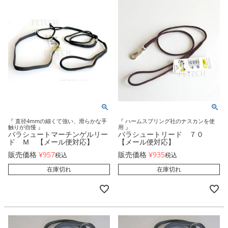
『 直径4mmの細くて強い、滑らかな手
『 ハームスプリング社のナスカンを使
触りが自慢 』
用 』
パラシュートマーチンゲルリー
パラシュートリード ７０
ド Ｍ 【メール便対応】
【メール便対応】
販売価格
¥
957
販売価格
¥
935
税込
税込
在庫切れ
在庫切れ