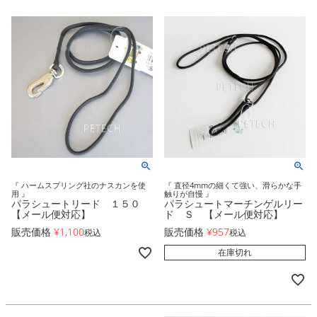
『 ハームスプリング社のナスカンを使
『 直径4mmの細くて強い、滑らかな手
用 』
触りが自慢 』
パラシュートリード １５０
パラシュートマーチンゲルリー
【メール便対応】
ド Ｓ 【メール便対応】
販売価格
¥
1,100
販売価格
¥
957
税込
税込
在庫切れ