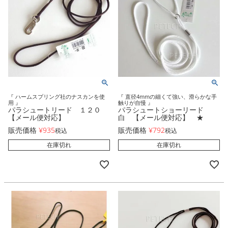
『 ハームスプリング社のナスカンを使
『 直径4mmの細くて強い、滑らかな手
用 』
触りが自慢 』
パラシュートリード １２０
パラシュートショーリード
【メール便対応】
白 【メール便対応】 ★
販売価格
¥
935
販売価格
¥
792
税込
税込
在庫切れ
在庫切れ