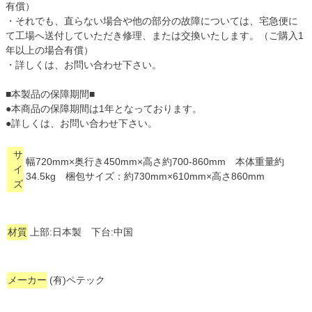
有償）
・それでも、直らない場合や他の部分の故障については、宅急便に
て工場へ送付していただき修理、または交換いたします。（ご購入1
年以上の場合有償）
・詳しくは、お問い合わせ下さい。
■本製品の保障期間■
●本商品の保障期間は1年となっております。
●詳しくは、お問い合わせ下さい。
サ
幅720mm×奥行き450mm×高さ約700-860mm 本体重量約
イ
34.5kg 梱包サイズ：約730mm×610mm×高さ860mm
ズ
材質
上部:日本製 下台:中国
メーカー
(有)ペテック