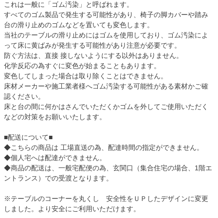
これは一般に「ゴム汚染」と呼ばれます。
すべてのゴム製品で発生する可能性があり、椅子の脚カバーや踏み
台の滑り止めのゴムなどを置いても変色します。
当社のテーブルの滑り止めにはゴムを使用しており、ゴム汚染によ
って床に黄ばみが発生する可能性があり注意が必要です。
防ぐ方法は、直接 接しないようにする以外はありません。
化学反応の為すぐに変色が始まることもあります。
変色してしまった場合は取り除くことはできません。
床材メーカーや施工業者様へゴム汚染する可能性がある素材かご確
認ください。
床と台の間に何かはさんでいただくかゴムを外してご使用いただく
などの対策をお願いいたします。
■配送について■
◆こちらの商品は 工場直送の為、配達時間の指定ができません。
◆個人宅へは配達ができません。
◆商品の配送は、一般宅配便の為、玄関口（集合住宅の場合、1階エ
ントランス）での受渡となります。
※テーブルのコーナーを丸くし 安全性をＵＰしたデザインに変更
しました。より安全にご利用いただけます。