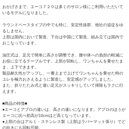
おかげさまで、エーコ７２０は多くのサロン様にご利用いただいて
いるモデルになりました。
ラウンドベースタイプの中でも特に、安定性抜群、他社の追従をゆ
るしません。
上部は国内において製造、下台は中国にて製造。組み立ては国内で
おこなっています。
油圧式は、足元で簡単に高さが調整でき、腰や体への負担の軽減に
お役に立てるテーブルです。上部が回転し、ワンちゃんを乗せたま
ま、上下できます。
製品耐久性がアップし、一番上まで上げてワンちゃんを乗せた時の
ユレを極力おさえるように製造し、安定感がアップしました。
また、折りたたみ式と違い足元がスッキリしていて掃除もラクに行
えます。
■商品の特徴■
●エーコとアプロの違いは、高さの違いになります。アプロのほうが
エーコに比べ初高が10cmほど高くなっています。
●上部の台はアルミ・ステンレス製（上部はラバーマット張り）でど
の向きにも回転可能。