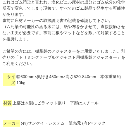
これはゴム汚染と言われ、塩化ビニル床材の成分とゴム成分の化学
反応で変色してしまう現象で、すべてのゴム製品で発生する可能性
があります。
事前に床材メーカーの取扱説明書の記載を確認して下さい。
ゴム汚染の可能性のある床には、紙や布をかませて、直接接触させ
ない工夫が必要です。事前に板やマットなどを敷いて対策すること
を推奨します。
ご希望の方には、樹脂製のアジャスターをご用意いたしました。別
売りの「トリミングテーブルアジャスト用樹脂製アジャスター」を
ご利用ください。
サイ
幅600mm×奥行き450mm×高さ520-840mm 本体重量約
ズ
10kg
材質
上部は木製にピラマット張り 下部はスチール
メーカー
(有)サンケイ・システム 販売元 (有)ペテック