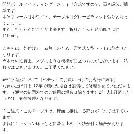
開発ボールフィッティング・スライド方式ですので、高さ調節が簡
単です。
本体フレームはホワイト、テーブルはグレーピラマット張りとなっ
ています。
また、折りたたむことが出来ます。折りたたんだ時の厚さは約
110mm。
こちらは、外付けアーム無しのため、万力式Ｓ型セットは別売りと
なります。
※木材の性質上、スジのような模様が目立つものがございます。汚
れではございません。ご了承ください。
■当社保証について（ペテックでお買い上げのお客様に限る）
お買い上げ日より2年で壊れた場合は無償にて修理させていただきま
す。（通常の範囲外でのご使用の場合は除きます）2年以上経過した
ものは、有償修理となります。
※ご注意：このテーブルは、床面に接触する部分がゴムで出来てい
ます。
まれにクッション床上などに滑り止めゴム跡が付く場合がありま
す。