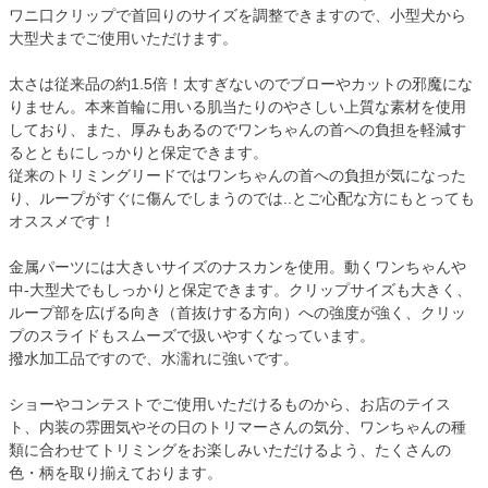
ワニ口クリップで首回りのサイズを調整できますので、小型犬から
大型犬までご使用いただけます。
太さは従来品の約1.5倍！太すぎないのでブローやカットの邪魔にな
りません。本来首輪に用いる肌当たりのやさしい上質な素材を使用
しており、また、厚みもあるのでワンちゃんの首への負担を軽減す
るとともにしっかりと保定できます。
従来のトリミングリードではワンちゃんの首への負担が気になった
り、ループがすぐに傷んでしまうのでは..とご心配な方にもとっても
オススメです！
金属パーツには大きいサイズのナスカンを使用。動くワンちゃんや
中-大型犬でもしっかりと保定できます。クリップサイズも大きく、
ループ部を広げる向き（首抜けする方向）への強度が強く、クリッ
プのスライドもスムーズで扱いやすくなっています。
撥水加工品ですので、水濡れに強いです。
ショーやコンテストでご使用いただけるものから、お店のテイス
ト、内装の雰囲気やその日のトリマーさんの気分、ワンちゃんの種
類に合わせてトリミングをお楽しみいただけるよう、たくさんの
色・柄を取り揃えております。