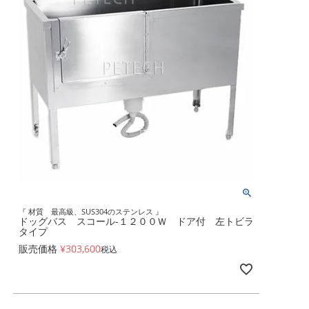
『 材質 最高級、SUS304のステンレス 』
ドッグバス スコール-１２００Ｗ ドア付 左トビラ
タイプ
販売価格
¥
303,600
税込