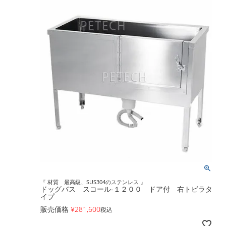
『 材質 最高級、SUS304のステンレス 』
ドッグバス スコール-１２００ ドア付 右トビラタ
イプ
販売価格
¥
281,600
税込