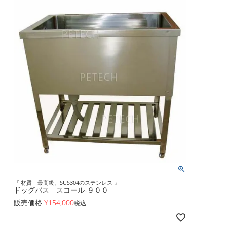
『 材質 最高級、SUS304のステンレス 』
ドッグバス スコール-９００
販売価格
¥
154,000
税込