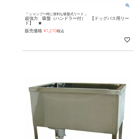
『 シャンプー時に便利な吸盤式リード 』
超強力 吸盤（ハンドラー付） 【ドッグバス用リー
ド】 ★
販売価格
¥
1,210
税込