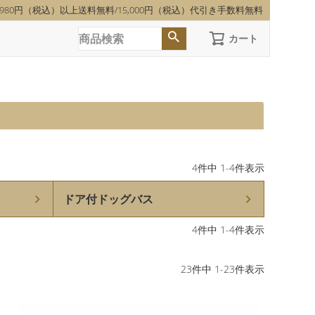
,980円（税込）以上送料無料/15,000円（税込）代引き手数料無料
カート
4
件中
1
-
4
件表示
ドア付ドッグバス
4
件中
1
-
4
件表示
23
件中
1
-
23
件表示