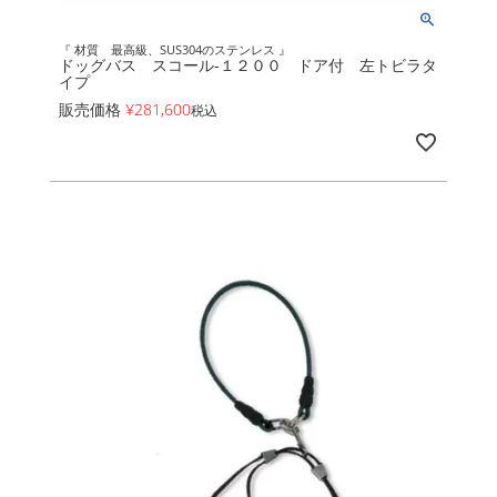
『 材質 最高級、SUS304のステンレス 』
ドッグバス スコール-１２００ ドア付 左トビラタ
イプ
販売価格
¥
281,600
税込