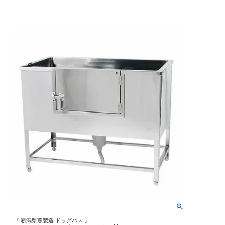
『 新潟県燕製造 ドッグバス 』