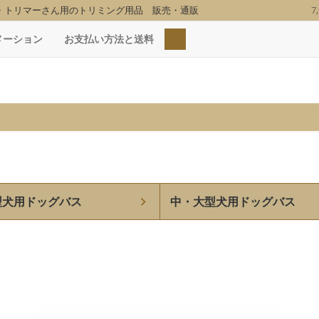
・トリマーさん用のトリミング用品 販売・通販
7
検索
メーション
お支払い方法と送料
型犬用ドッグバス
中・大型犬用ドッグバス