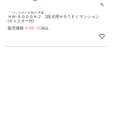
『 バックヤード向け 犬舎 』
ＨＷ-８００ＧＮ-2 2段犬用ＨＯＴＥＬマンション
(キャスター付)
販売価格
¥
188,100
税込