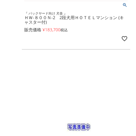
『 バックヤード向け 犬舎 』
ＨＷ-８００Ｎ-2 2段犬用ＨＯＴＥＬマンション (キ
ャスター付)
販売価格
¥
183,700
税込