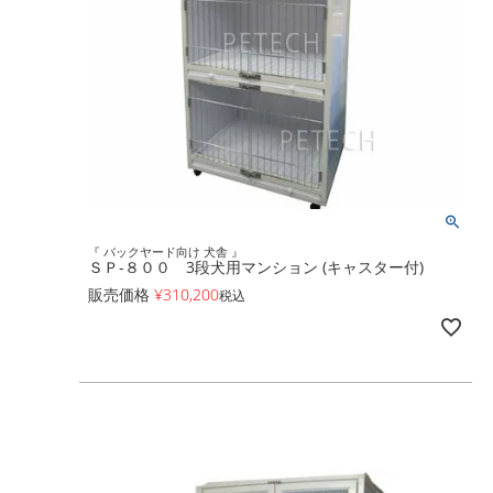
『 バックヤード向け 犬舎 』
ＳＰ-８００ 3段犬用マンション (キャスター付)
販売価格
¥
310,200
税込