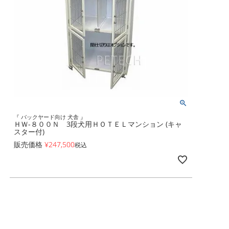
『 バックヤード向け 犬舎 』
ＨＷ-８００Ｎ 3段犬用ＨＯＴＥＬマンション (キャ
スター付)
販売価格
¥
247,500
税込