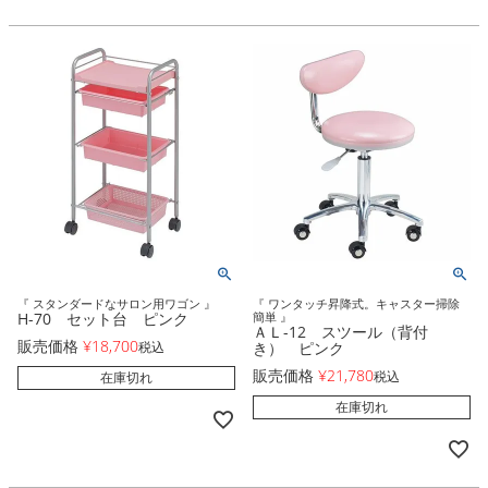
『 スタンダードなサロン用ワゴン 』
『 ワンタッチ昇降式。キャスター掃除
H-70 セット台 ピンク
簡単 』
ＡＬ-12 スツール（背付
販売価格
¥
18,700
税込
き） ピンク
販売価格
¥
21,780
税込
在庫切れ
在庫切れ