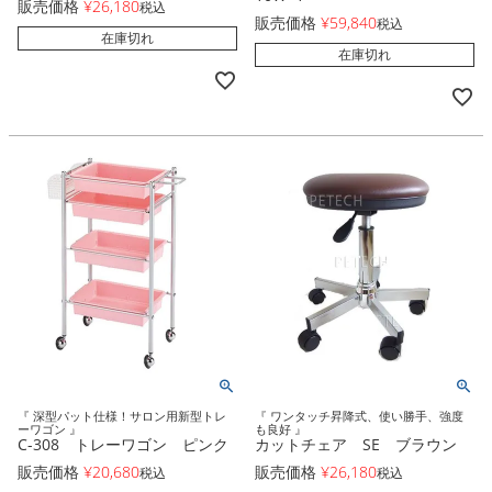
販売価格
¥
26,180
税込
販売価格
¥
59,840
税込
在庫切れ
在庫切れ
『 深型パット仕様！サロン用新型トレ
『 ワンタッチ昇降式、使い勝手、強度
ーワゴン 』
も良好 』
C-308 トレーワゴン ピンク
カットチェア SE ブラウン
販売価格
¥
20,680
販売価格
¥
26,180
税込
税込