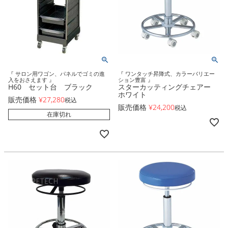
『 サロン用ワゴン、パネルでゴミの進
『 ワンタッチ昇降式、カラーバリエー
入をおさえます 』
ション豊富 』
H60 セット台 ブラック
スターカッティングチェアー
ホワイト
販売価格
¥
27,280
税込
販売価格
¥
24,200
税込
在庫切れ