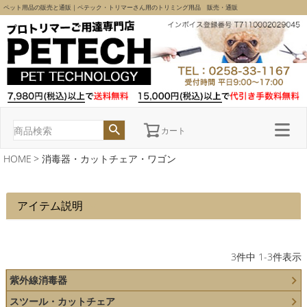
ペット用品の販売と通販｜ペテック・トリマーさん用のトリミング用品 販売・通販
カート
HOME
消毒器・カットチェア・ワゴン
アイテム説明
3
件中
1
-
3
件表示
紫外線消毒器
スツール・カットチェア