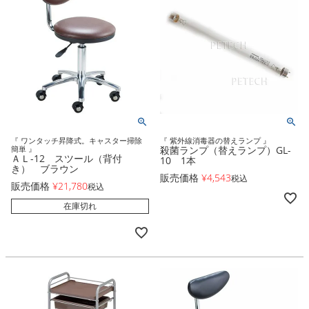
『 ワンタッチ昇降式。キャスター掃除
『 紫外線消毒器の替えランプ 』
簡単 』
殺菌ランプ（替えランプ）GL-
ＡＬ-12 スツール（背付
10 1本
き） ブラウン
販売価格
¥
4,543
税込
販売価格
¥
21,780
税込
在庫切れ