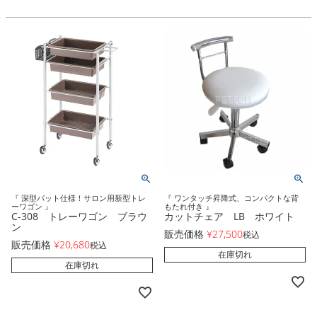
『 深型パット仕様！サロン用新型トレ
『 ワンタッチ昇降式、コンパクトな背
ーワゴン 』
もたれ付き 』
C-308 トレーワゴン ブラウ
カットチェア LB ホワイト
ン
販売価格
¥
27,500
税込
販売価格
¥
20,680
税込
在庫切れ
在庫切れ