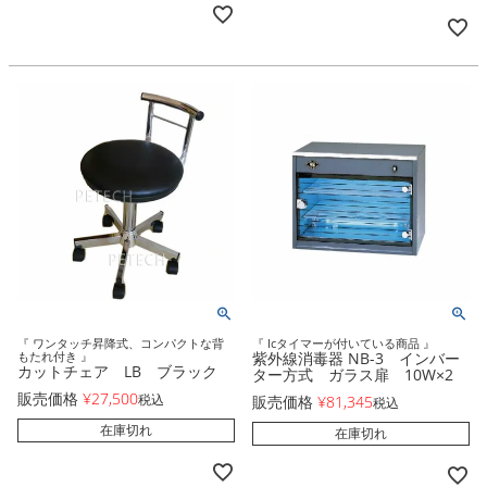
『 ワンタッチ昇降式、コンパクトな背
『 Icタイマーが付いている商品 』
もたれ付き 』
紫外線消毒器 NB-3 インバー
カットチェア LB ブラック
ター方式 ガラス扉 10W×2
販売価格
¥
27,500
税込
販売価格
¥
81,345
税込
在庫切れ
在庫切れ