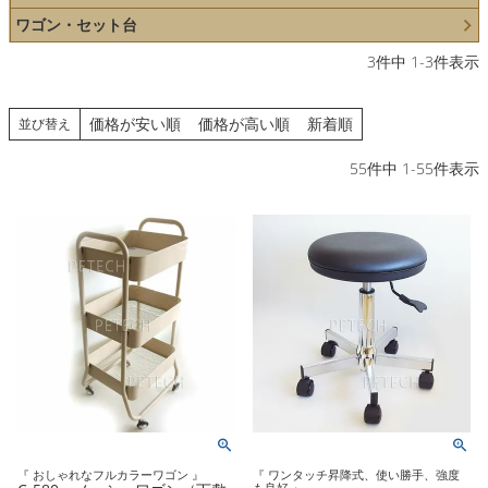
ワゴン・セット台
3
件中
1
-
3
件表示
価格が安い順
価格が高い順
新着順
並び替え
55
件中
1
-
55
件表示
『 おしゃれなフルカラーワゴン 』
『 ワンタッチ昇降式、使い勝手、強度
も良好 』