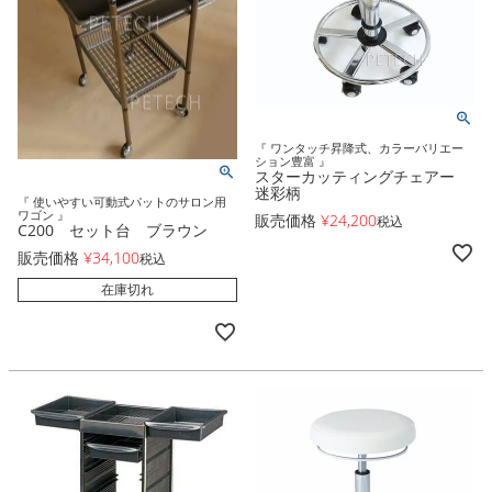
『 ワンタッチ昇降式、カラーバリエー
ション豊富 』
スターカッティングチェアー
迷彩柄
『 使いやすい可動式パットのサロン用
ワゴン 』
販売価格
¥
24,200
税込
C200 セット台 ブラウン
販売価格
¥
34,100
税込
在庫切れ