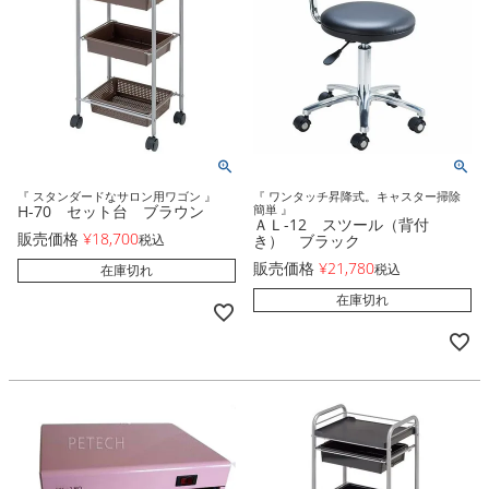
『 スタンダードなサロン用ワゴン 』
『 ワンタッチ昇降式。キャスター掃除
H-70 セット台 ブラウン
簡単 』
ＡＬ-12 スツール（背付
販売価格
¥
18,700
税込
き） ブラック
販売価格
¥
21,780
税込
在庫切れ
在庫切れ