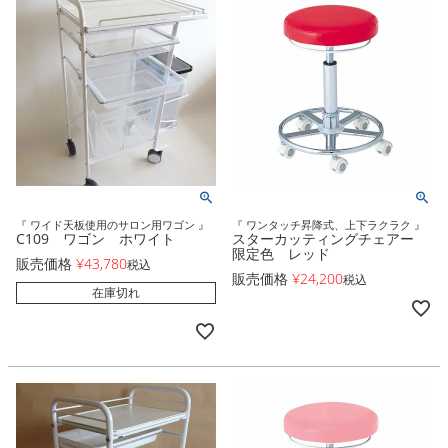
『 ワイド天板使用のサロン用ワゴン 』
『 ワンタッチ昇降式、上下ラクラク 』
C109 ワゴン ホワイト
スターカッティングチェアー
限定色 レッド
販売価格
¥
43,780
税込
販売価格
¥
24,200
税込
在庫切れ