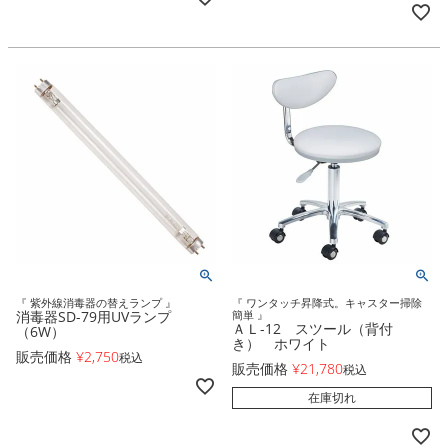
『 紫外線消毒器の替えランプ 』
『 ワンタッチ昇降式。キャスター掃除
消毒器SD-79用UVランプ
簡単 』
ＡＬ-12 スツール（背付
（6W）
き） ホワイト
販売価格
¥
2,750
税込
販売価格
¥
21,780
税込
在庫切れ