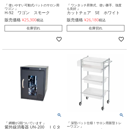
『 使いやすい可動式パットのサロン用
『 ワンタッチ昇降式、使い勝手、強度
ワゴン 』
も良好 』
H-92 ワゴン スモーク
カットチェア SE ホワイト
販売価格
¥
25,300
販売価格
¥
26,180
税込
税込
在庫切れ
在庫切れ
『 網棚が2段ついています 』
『 深型パット仕様！サロン用新型トレ
紫外線消毒器 UN-200 ＩＣタ
ーワゴン 』