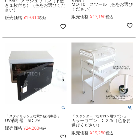
C-580 メッシュワゴン（下敷
MO-10 スツール（色をお選び
き１枚付き）（色をお選びくだ
ください）
さい）
販売価格
¥
17,160
税込
販売価格
¥
19,910
税込
『 スタイリッシュな紫外線消毒器 』
『 スタンダードなサロン用ワゴン 』
UV消毒器 SD-79
カラーワゴン C-225（色をお
選びください）
販売価格
¥
24,200
税込
販売価格
¥
19,250
税込