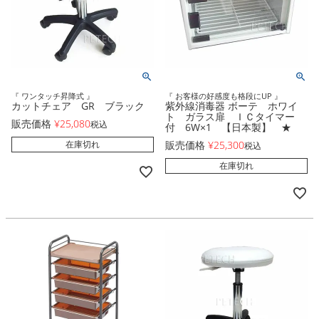
『 ワンタッチ昇降式 』
『 お客様の好感度も格段にUP 』
カットチェア GR ブラック
紫外線消毒器 ボーテ ホワイ
ト ガラス扉 ＩＣタイマー
販売価格
¥
25,080
税込
付 6W×1 【日本製】 ★
在庫切れ
販売価格
¥
25,300
税込
在庫切れ