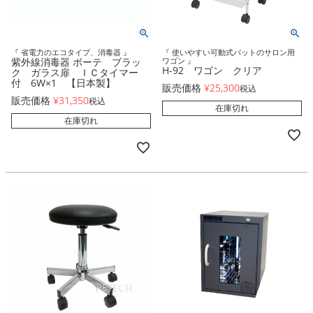
『 省電力のエコタイプ、消毒器 』
『 使いやすい可動式パットのサロン用
紫外線消毒器 ボーテ ブラッ
ワゴン 』
H-92 ワゴン クリア
ク ガラス扉 ＩＣタイマー
付 6W×1 【日本製】
販売価格
¥
25,300
税込
販売価格
¥
31,350
税込
在庫切れ
在庫切れ