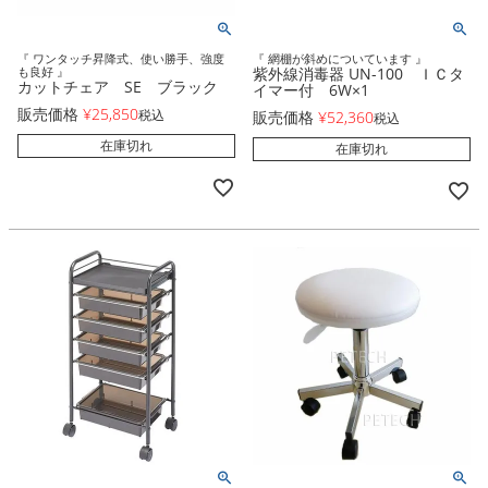
『 ワンタッチ昇降式、使い勝手、強度
『 網棚が斜めについています 』
も良好 』
紫外線消毒器 UN-100 ＩＣタ
カットチェア SE ブラック
イマー付 6W×1
販売価格
¥
25,850
税込
販売価格
¥
52,360
税込
在庫切れ
在庫切れ