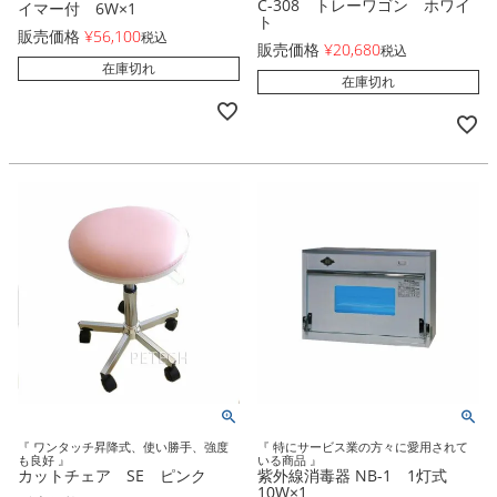
C-308 トレーワゴン ホワイ
イマー付 6W×1
ト
販売価格
¥
56,100
税込
販売価格
¥
20,680
税込
在庫切れ
在庫切れ
『 ワンタッチ昇降式、使い勝手、強度
『 特にサービス業の方々に愛用されて
も良好 』
いる商品 』
カットチェア SE ピンク
紫外線消毒器 NB-1 1灯式
10W×1