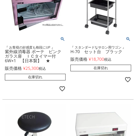
『 お客様の好感度も格段にUP 』
『 スタンダードなサロン用ワゴン 』
紫外線消毒器 ボーテ ピンク
H-70 セット台 ブラック
ガラス扉 ＩＣタイマー付
販売価格
¥
18,700
税込
6W×1 【日本製】 ★
販売価格
¥
25,300
在庫切れ
税込
在庫切れ