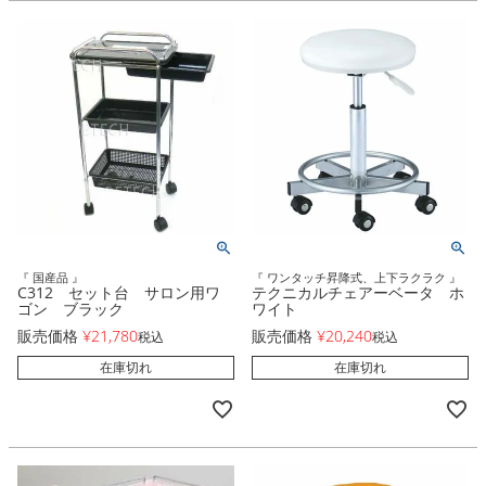
『 国産品 』
『 ワンタッチ昇降式、上下ラクラク 』
C312 セット台 サロン用ワ
テクニカルチェアーベータ ホ
ゴン ブラック
ワイト
販売価格
¥
21,780
販売価格
¥
20,240
税込
税込
在庫切れ
在庫切れ