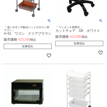
『 使いやすい可動式パットのサロン用
『 ワンタッチ昇降式 』
ワゴン 』
カットチェア GR ホワイト
H-92 ワゴン クリアブラウン
販売価格
¥
25,080
税込
販売価格
¥
25,300
税込
在庫切れ
在庫切れ