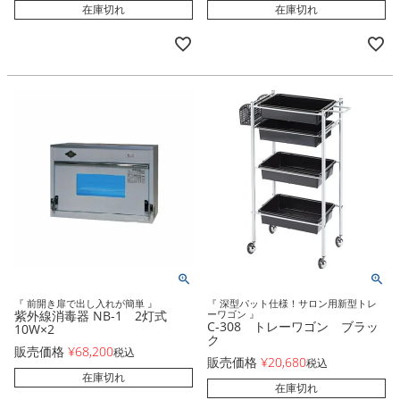
在庫切れ
在庫切れ
『 前開き扉で出し入れが簡単 』
『 深型パット仕様！サロン用新型トレ
紫外線消毒器 NB-1 2灯式
ーワゴン 』
C-308 トレーワゴン ブラッ
10W×2
ク
販売価格
¥
68,200
税込
販売価格
¥
20,680
税込
在庫切れ
在庫切れ