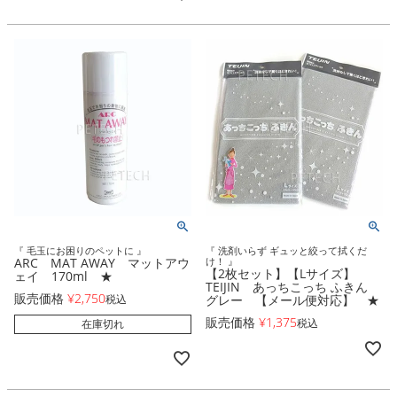
『 毛玉にお困りのペットに 』
『 洗剤いらず ギュッと絞って拭くだ
ARC MAT AWAY マットアウ
け！ 』
【2枚セット】【Lサイズ】
ェイ 170ml ★
TEIJIN あっちこっち ふきん
販売価格
¥
2,750
税込
グレー 【メール便対応】 ★
販売価格
¥
1,375
税込
在庫切れ