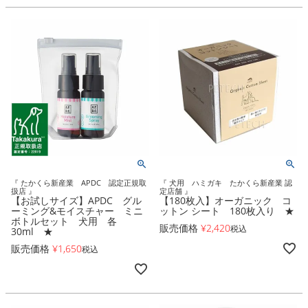
『 たかくら新産業 APDC 認定正規取
『 犬用 ハミガキ たかくら新産業 認
扱店 』
定店舗 』
【お試しサイズ】APDC グル
【180枚入】オーガニック コ
ーミング&モイスチャー ミニ
ットン シート 180枚入り ★
ボトルセット 犬用 各
販売価格
¥
2,420
税込
30ml ★
販売価格
¥
1,650
税込