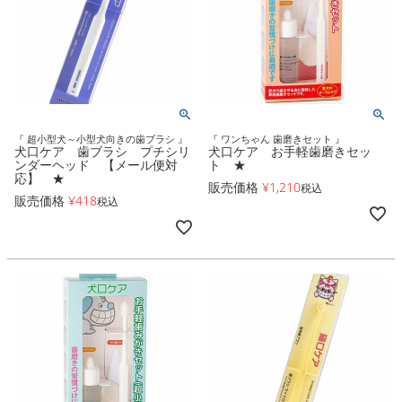
『 超小型犬～小型犬向きの歯ブラシ 』
『 ワンちゃん 歯磨きセット 』
犬口ケア 歯ブラシ プチシリ
犬口ケア お手軽歯磨きセッ
ンダーヘッド 【メール便対
ト ★
応】 ★
販売価格
¥
1,210
税込
販売価格
¥
418
税込