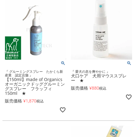
『 グルーミングスプレー たかくら新
『 愛犬の息を爽やかに 』
産業 認定店舗 』
犬口ケア 犬用マウススプレ
【150ml】made of Organics
ー ★
オーガニックドッググルーミン
販売価格
¥
880
グスプレー フラッフィ
税込
150ml ★
販売価格
¥
1,870
税込