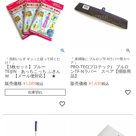
『 洗剤いらず ギュッと絞って拭くだ
『 床掃除に ブルロンTF-Nラバー用スペ
け！ 』
ア 』
【3枚セット】ブルー
PRO-TEC(プロテック) ブルロ
TEIJIN あっちこっち ふきん
ンTF-Nラバー スペア【掃除用
Ｍ 【メール便対応】 ★
品】
販売価格
¥
1,089
販売価格
¥
1,430
税込
税込
在庫切れ