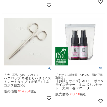
『 犬 耳毛 切り ハサミ 』
『 たかくら新産業 A.P.D.C. 認定正規
ハグパップ 耳毛切りハサミ2 ス
取扱店 』
【お試しサイズ】APDC ポウ&
トレートタイプ（犬猫用) 【ネ
モイスチャー ミニボトルセッ
コポス便対応】
ト 犬用 各30ml ★
販売価格
¥
14,784
税込
販売価格
¥
1,650
税込