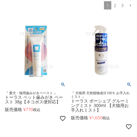
1
2
3
『 愛犬・猫用歯みがきペースト 』
『 犬猫用 天然植物成分100％ お手入れ
トーラス ペット歯みがき ペー
ミスト 』
トーラス ボーシェブ グルーミ
スト 38g【ネコポス便対応】
ングミスト 300ml 【犬猫用お
販売価格
¥
770
税込
手入れミスト】
販売価格
¥
1,650
税込