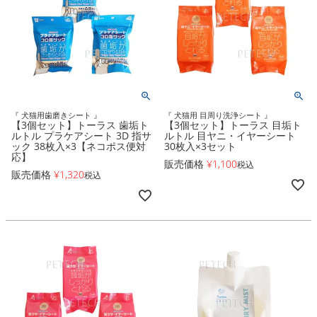
『 犬猫用歯磨きシート 』
『 犬猫用 目周り洗浄シート 』
【3個セット】トーラス 歯垢ト
【3個セット】トーラス 目垢ト
ルトル プラケアシート 3D 指サ
ルトル 目ヤニ・イヤーシート
ック 38枚入×3【ネコポス便対
30枚入×3セット
応】
販売価格
¥
1,100
税込
販売価格
¥
1,320
税込