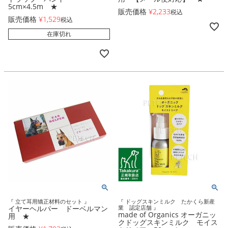
5cm×4.5m ★
販売価格
¥
2,233
税込
販売価格
¥
1,529
税込
在庫切れ
『 立て耳用矯正材料のセット 』
『 ドッグスキンミルク たかくら新産
イヤーヘルパー ドーベルマン
業 認定店舗 』
made of Organics オーガニッ
用 ★
クドッグスキンミルク モイス