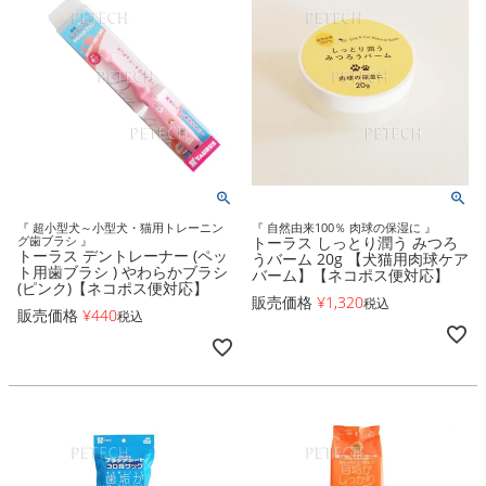
『 超小型犬～小型犬・猫用トレーニン
『 自然由来100％ 肉球の保湿に 』
グ歯ブラシ 』
トーラス しっとり潤う みつろ
トーラス デントレーナー (ペッ
うバーム 20g 【犬猫用肉球ケア
ト用歯ブラシ ) やわらかブラシ
バーム】【ネコポス便対応】
(ピンク)【ネコポス便対応】
販売価格
¥
1,320
税込
販売価格
¥
440
税込