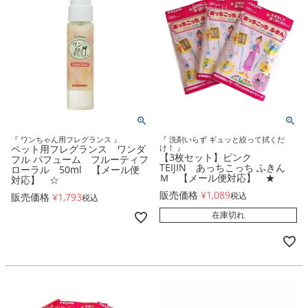
『 ワンちゃん用フレグランス 』
『 洗剤いらず ギュッと絞って拭くだ
ペット用フレグランス ワンダ
け！ 』
【3枚セット】ピンク
フル パフューム フルーティフ
TEIJIN あっちこっち ふきん
ローラル 50ml 【メール便
Ｍ 【メール便対応】 ★
対応】 ☆
販売価格
¥
1,089
税込
販売価格
¥
1,793
税込
在庫切れ