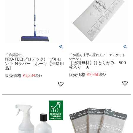
『 床掃除に 』
『 気配り上手の優れモノ エチケット
PRO-TEC(プロテック) ブルロ
シール 』
【送料無料】けとりがみ 500
ンTF-Nラバー ホーキ【掃除用
枚入り ★
品】
販売価格
¥
3,960
税込
販売価格
¥
3,234
税込