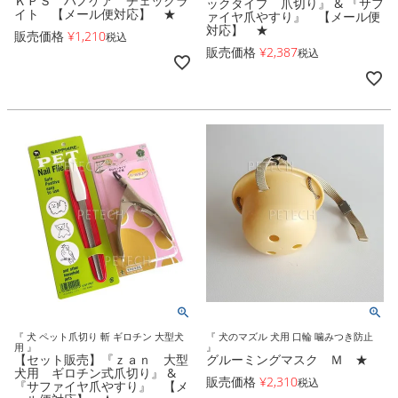
ＫＰＳ ハノケア チェックラ
ックタイプ 爪切り』 & 『サフ
イト 【メール便対応】 ★
ァイヤ爪やすり』 【メール便
対応】 ★
販売価格
¥
1,210
税込
販売価格
¥
2,387
税込
『 犬 ペット爪切り 斬 ギロチン 大型犬
『 犬のマズル 犬用 口輪 噛みつき防止
用 』
』
【セット販売】『ｚａｎ 大型
グルーミングマスク Ｍ ★
犬用 ギロチン式爪切り』 &
販売価格
¥
2,310
税込
『サファイヤ爪やすり』 【メ