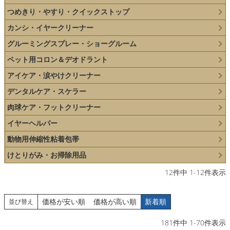
つめきり・やすり・クイックストップ
カンシ・イヤークリーナー
グルーミングスプレー・ショーグルーム
ペット用コロン＆デオドラント
アイケア・涙やけクリーナー
デンタルケア・スケラー
肉球ケア・フットクリーナー
イヤーヘルパー
動物用伸縮性粘着包帯
けとりがみ・お掃除用品
12
件中
1
-
12
件表示
価格が安い順
価格が高い順
新着順
並び替え
181
件中
1
-
70
件表示