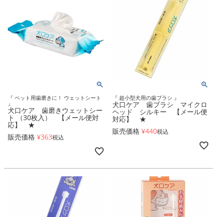
『 ペット用歯磨きに！ ウェットシート
『 超小型犬用の歯ブラシ 』
』
犬口ケア 歯ブラシ マイクロ
犬口ケア 歯磨きウェットシー
ヘッド シルキー 【メール便
ト （30枚入） 【メール便対
対応】 ★
応】 ★
販売価格
¥
440
税込
販売価格
¥
363
税込