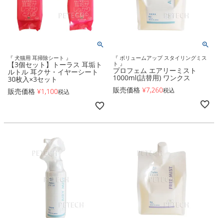
『 犬猫用 耳掃除シート 』
『 ボリュームアップ スタイリングミス
【3個セット】トーラス 耳垢ト
ト 』
プロフェム エアリーミスト
ルトル 耳クサ・イヤーシート
1000ml(詰替用) ワンクス
30枚入×3セット
販売価格
¥
7,260
税込
販売価格
¥
1,100
税込