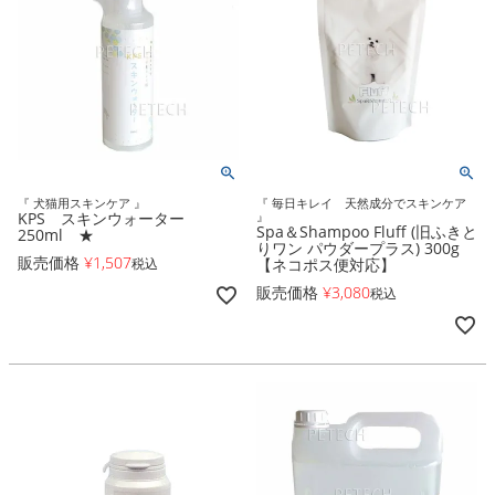
『 犬猫用スキンケア 』
『 毎日キレイ 天然成分でスキンケア
KPS スキンウォーター
』
Spa＆Shampoo Fluff (旧ふきと
250ml ★
りワン パウダープラス) 300g
販売価格
¥
1,507
税込
【ネコポス便対応】
販売価格
¥
3,080
税込