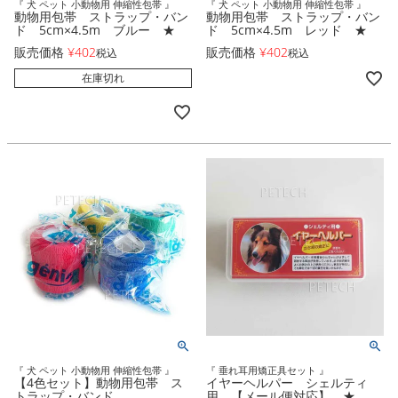
『 犬 ペット 小動物用 伸縮性包帯 』
『 犬 ペット 小動物用 伸縮性包帯 』
動物用包帯 ストラップ・バン
動物用包帯 ストラップ・バン
ド 5cm×4.5m ブルー ★
ド 5cm×4.5m レッド ★
販売価格
¥
402
販売価格
¥
402
税込
税込
在庫切れ
『 犬 ペット 小動物用 伸縮性包帯 』
『 垂れ耳用矯正具セット 』
【4色セット】動物用包帯 ス
イヤーヘルパー シェルティ
トラップ・バンド
用 【メール便対応】 ★