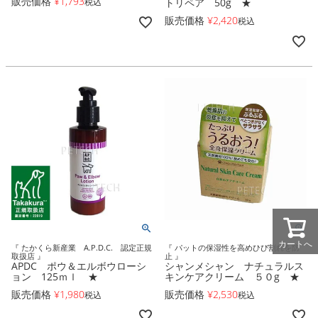
販売価格
¥
1,793
税込
トリペア 50g ★
販売価格
¥
2,420
税込
カートへ
『 たかくら新産業 A.P.D.C. 認定正規
『 パットの保湿性を高めひび割れを防
取扱店 』
止 』
APDC ポウ＆エルボウローシ
シャンメシャン ナチュラルス
ョン 125ｍｌ ★
キンケアクリーム ５０g ★
販売価格
¥
1,980
販売価格
¥
2,530
税込
税込