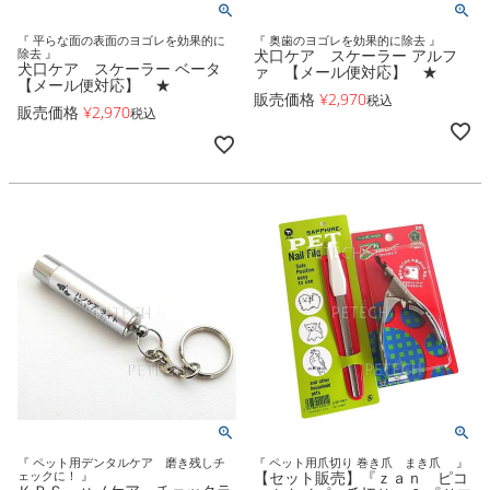
『 平らな面の表面のヨゴレを効果的に
『 奥歯のヨゴレを効果的に除去 』
除去 』
犬口ケア スケーラー アルフ
犬口ケア スケーラー ベータ
ァ 【メール便対応】 ★
【メール便対応】 ★
販売価格
¥
2,970
税込
販売価格
¥
2,970
税込
『 ペット用デンタルケア 磨き残しチ
『 ペット用爪切り 巻き爪 まき爪 』
ェックに！ 』
【セット販売】『ｚａｎ ピコ