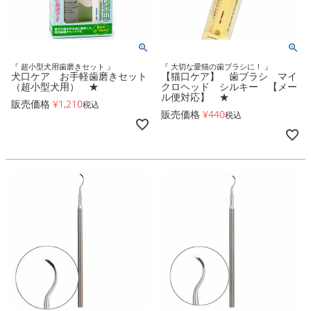
『 超小型犬用歯磨きセット 』
『 大切な愛猫の歯ブラシに！ 』
犬口ケア お手軽歯磨きセット
【猫口ケア】 歯ブラシ マイ
（超小型犬用） ★
クロヘッド シルキー 【メー
ル便対応】 ★
販売価格
¥
1,210
税込
販売価格
¥
440
税込