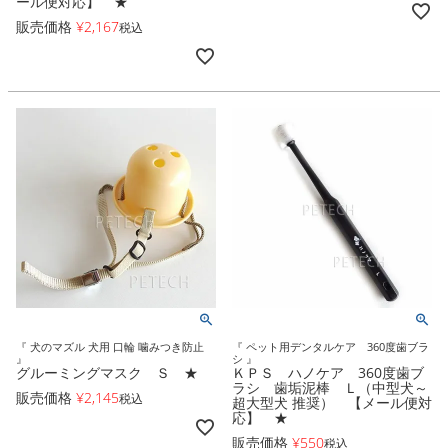
ール便対応】 ★
販売価格
¥
2,167
税込
『 犬のマズル 犬用 口輪 噛みつき防止
『 ペット用デンタルケア 360度歯ブラ
』
シ 』
グルーミングマスク Ｓ ★
ＫＰＳ ハノケア 360度歯ブ
ラシ 歯垢泥棒 Ｌ（中型犬～
販売価格
¥
2,145
税込
超大型犬 推奨） 【メール便対
応】 ★
販売価格
¥
550
税込