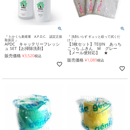
『 たかくら新産業 A.P.D.C. 認定正規
『 洗剤いらず ギュッと絞って拭くだ
取扱店 』
け！ 』
APDC キャッテリーフレッシ
【3枚セット】TEIJIN あっち
ュ SET【お掃除洗剤】
こっち ふきん Ｍ グレー
【メール便対応】 ★
販売価格
¥
3,520
税込
販売価格
¥
1,089
税込