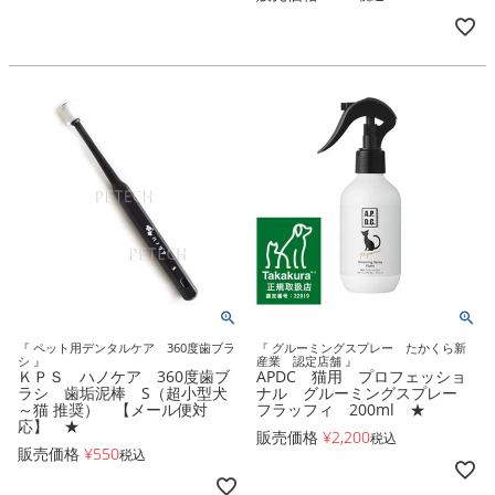
『 ペット用デンタルケア 360度歯ブラ
『 グルーミングスプレー たかくら新
シ 』
産業 認定店舗 』
ＫＰＳ ハノケア 360度歯ブ
APDC 猫用 プロフェッショ
ラシ 歯垢泥棒 S（超小型犬
ナル グルーミングスプレー
～猫 推奨） 【メール便対
フラッフィ 200ml ★
応】 ★
販売価格
¥
2,200
税込
販売価格
¥
550
税込