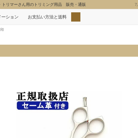
・トリマーさん用のトリミング用品 販売・通販
7
検索
メーション
お支払い方法と送料
RI