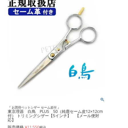
『 お買得ペットシザー セーム皮付 』
東京理器 白鳥 PLUS 50（純鹿セーム皮12×12cm
付） トリミングシザー【5インチ】 【メール便対
応】
販売価格
¥
11,550
税込