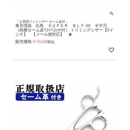
『 お買得ペットシザー セーム皮付 』
東京理器 白鳥 ＳＵＰＥＲ ＢＬＦ-50 ギザ刃
（純鹿セーム皮12×12cm付） トリミングシザー【5イ
ンチ】 【メール便対応】 ★
販売価格
¥
14,630
税込