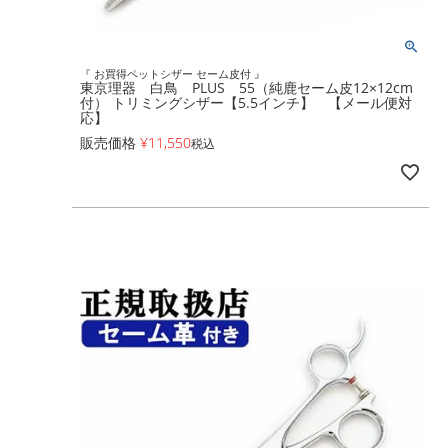
『 お買得ペットシザー セーム皮付 』
東京理器 白鳥 PLUS 55（純鹿セーム皮12×12cm
付） トリミングシザー【5.5インチ】 【メール便対
応】
販売価格
¥
11,550
税込