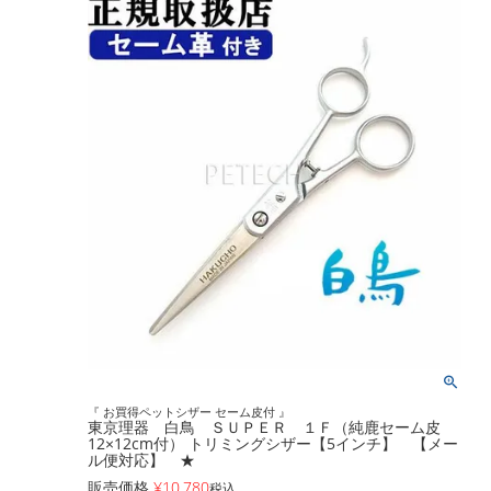
『 お買得ペットシザー セーム皮付 』
東京理器 白鳥 ＳＵＰＥＲ １Ｆ（純鹿セーム皮
12×12cm付） トリミングシザー【5インチ】 【メー
ル便対応】 ★
販売価格
¥
10,780
税込