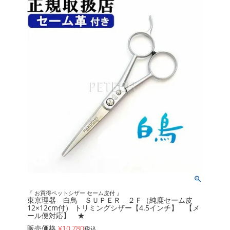
『 お買得ペットシザー セーム皮付 』
東京理器 白鳥 ＳＵＰＥＲ ２Ｆ（純鹿セーム皮
12×12cm付） トリミングシザー【4.5インチ】 【メ
ール便対応】 ★
販売価格
¥
10,780
税込