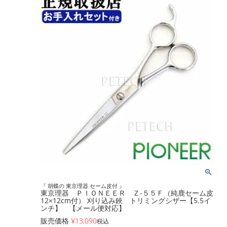
『 胡蝶の 東京理器 セーム皮付 』
東京理器 ＰＩＯＮＥＥＲ Ｚ-５５Ｆ（純鹿セーム皮
12×12cm付） 刈り込み鋏 トリミングシザー【5.5イ
ンチ】 【メール便対応】
販売価格
¥
13,090
税込