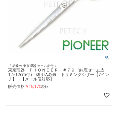
『 胡蝶の 東京理器 セーム皮付 』
東京理器 ＰＩＯＮＥＥＲ ＃７９（純鹿セーム皮
12×12cm付） 刈り込み鋏 トリミングシザー【7イン
チ】 【メール便対応】
販売価格
¥
16,170
税込