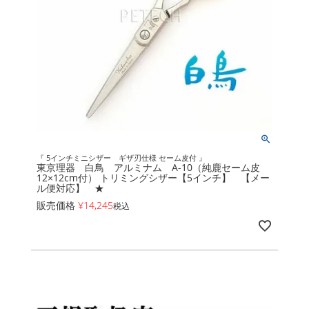
『 5インチミニシザー ギザ刃仕様 セーム皮付 』
東京理器 白鳥 アルミナム A-10（純鹿セーム皮
12×12cm付） トリミングシザー【5インチ】 【メー
ル便対応】 ★
販売価格
¥
14,245
税込