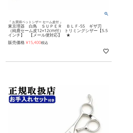
『 お買得ペットシザー セーム皮付 』
東京理器 白鳥 ＳＵＰＥＲ ＢＬＦ-55 ギザ刃
（純鹿セーム皮12×12cm付） トリミングシザー【5.5
インチ】 【メール便対応】 ★
販売価格
¥
15,400
税込