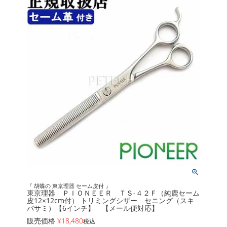
『 胡蝶の 東京理器 セーム皮付 』
東京理器 ＰＩＯＮＥＥＲ ＴＳ-４２Ｆ（純鹿セーム
皮12×12cm付） トリミングシザー セニング（スキ
バサミ）【6インチ】 【メール便対応】
販売価格
¥
18,480
税込