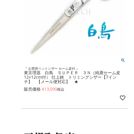
『 お買得ペットシザー セーム皮付 』
東京理器 白鳥 ＳＵＰＥＲ ３Ｎ（純鹿セーム皮
12×12cm付） 仕上鋏 トリミングシザー【7イン
チ】 【メール便対応】 ★
販売価格
¥
13,090
税込