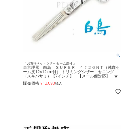
『 お買得ペットシザー セーム皮付 』
東京理器 白鳥 ＳＵＰＥＲ ４＃２６ＮＴ（純鹿セ
ーム皮12×12cm付） トリミングシザー セニング
（スキバサミ）【7インチ】 【メール便対応】 ★
販売価格
¥
13,090
税込