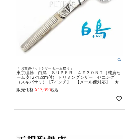
『 お買得ペットシザー セーム皮付 』
東京理器 白鳥 ＳＵＰＥＲ ４＃３０ＮＴ（純鹿セ
ーム皮12×12cm付） トリミングシザー セニング
（スキバサミ）【7インチ】 【メール便対応】 ★
販売価格
¥
13,090
税込