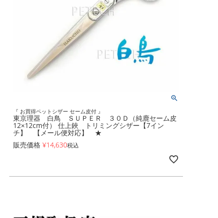
『 お買得ペットシザー セーム皮付 』
東京理器 白鳥 ＳＵＰＥＲ ３０Ｄ（純鹿セーム皮
12×12cm付） 仕上鋏 トリミングシザー【7イン
チ】 【メール便対応】 ★
販売価格
¥
14,630
税込