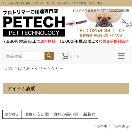
ペット用品の販売と通販｜ペテック・トリマーさん用のトリミング用品 販売・通販
カート
HOME
はさみ・シザー
ケリー
アイテム説明
価格が安い順
価格が高い順
新着順
並び替え
15
件中
1
-
15
件表示