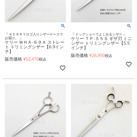
『 ＫＥＲＲＹロゴ入りシザーケースで
『 ドッグショーでよくみるシザー 』
お届け。 』
ケリー ＴＰ-５５Ｓ ギザ刃 ミニ
ケリー ＷＨＡ-６９Ａ ストレー
シザー トリミングシザー【5.5
ト トリミングシザー【6.9イン
インチ】
チ】
販売価格
¥
26,950
税込
販売価格
¥
52,470
税込