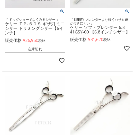
『 ドッグショーでよくみるシザー 』
『 KERRY ブレンダーより軽くハサミ跡
ケリー ＴＰ-６０Ｓ ギザ刃 ミニ
が付きにくい 』
ケリー ソフトブレンダー 6.8-
シザー トリミングシザー【6イ
41GSY-60 【6.8インチシザー】
ンチ】
販売価格
¥
81,620
税込
販売価格
¥
26,950
税込
在庫切れ