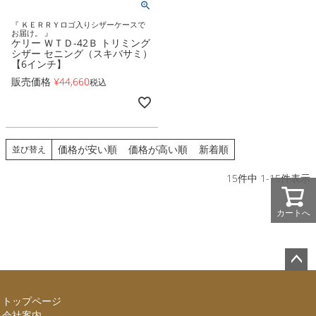
『 ＫＥＲＲＹロゴ入りシザーケースで
お届け。 』
ケリー ＷＴＤ-42Ｂ トリミング
シザー セニング（スキバサミ）
【6インチ】
販売価格
¥
44,660
税込
価格が安い順
価格が高い順
新着順
並び替え
15
件中
1
-
15
件表示
カートへ
ペー
ジト
トップページ
ップ
会社案内