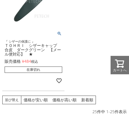
『 シザーの保護に 』
ＴＯＨＲＩ シザーキャップ
合皮 ダークグリーン 【メー
ル便対応】 ★
販売価格
¥
484
税込
在庫切れ
カートへ
価格が安い順
価格が高い順
新着順
並び替え
25
件中
1
-
25
件表示