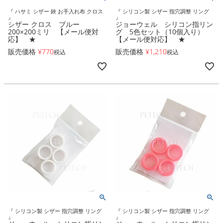
『 ハサミ シザー 鋏 お手入れ布 クロス
『 シリコン製 シザー 指穴調整 リング
』
』
シザー クロス ブルー
ジョーウェル シリコン指リン
200×200ミリ 【メール便対
グ 5色セット（10個入り）
応】 ★
【メール便対応】 ★
販売価格
¥
770
販売価格
¥
1,210
税込
税込
『 シリコン製 シザー 指穴調整 リング
『 シリコン製 シザー 指穴調整 リング
』
』