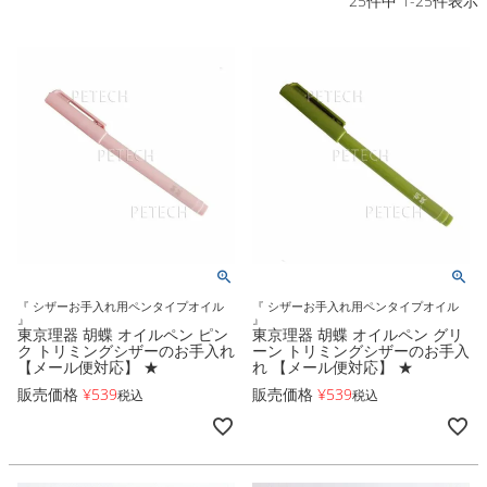
25
件中
1
-
25
件表示
『 シザーお手入れ用ペンタイプオイル
『 シザーお手入れ用ペンタイプオイル
』
』
東京理器 胡蝶 オイルペン ピン
東京理器 胡蝶 オイルペン グリ
ク トリミングシザーのお手入れ
ーン トリミングシザーのお手入
【メール便対応】 ★
れ 【メール便対応】 ★
販売価格
¥
539
販売価格
¥
539
税込
税込