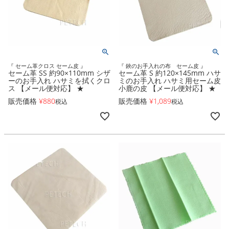
『 セーム革クロス セーム皮 』
『 鋏のお手入れの布 セーム皮 』
セーム革 SS 約90×110mm シザ
セーム革 S 約120×145mm ハサ
ーのお手入れ ハサミを拭くクロ
ミのお手入れ ハサミ用セーム皮
ス 【メール便対応】 ★
小鹿の皮 【メール便対応】 ★
販売価格
¥
880
販売価格
¥
1,089
税込
税込