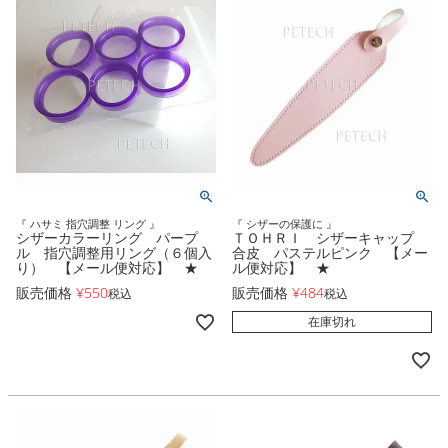
『 ハサミ 指穴調整 リング 』
『 シザーの保護に 』
シザーカラーリング パープ
ＴＯＨＲＩ シザーキャップ
ル 指穴調整用リング（６個入
合皮 パステルピンク 【メー
り） 【メール便対応】 ★
ル便対応】 ★
販売価格
¥
550
販売価格
¥
484
税込
税込
在庫切れ