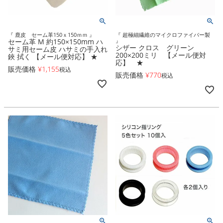
『 鹿皮 セーム革150ｘ150ｍｍ 』
『 超極細繊維のマイクロファイバー製
セーム革 M 約150×150mm ハ
』
シザー クロス グリーン
サミ用セーム皮 ハサミの手入れ
200×200ミリ 【メール便対
鋏 拭く 【メール便対応】 ★
応】 ★
販売価格
¥
1,155
税込
販売価格
¥
770
税込