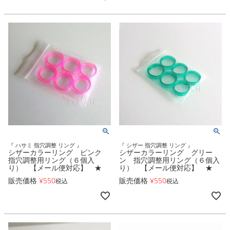
『 ハサミ 指穴調整 リング 』
『 シザー 指穴調整 リング 』
シザーカラーリング ピンク
シザーカラーリング グリー
指穴調整用リング（６個入
ン 指穴調整用リング（６個入
り） 【メール便対応】 ★
り） 【メール便対応】 ★
販売価格
¥
550
販売価格
¥
550
税込
税込