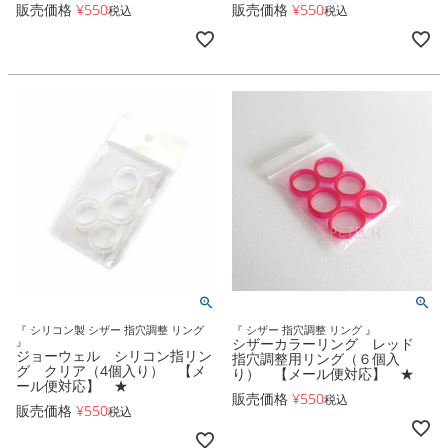
販売価格
¥
550
販売価格
¥
550
税込
税込
『 シリコン製 シザー 指穴調整 リング
『 シザー 指穴調整 リング 』
』
シザーカラーリング レッド
ジョーウェル シリコン指リン
指穴調整用リング（６個入
グ クリア（4個入り） 【メ
り） 【メール便対応】 ★
ール便対応】 ★
販売価格
¥
550
税込
販売価格
¥
550
税込