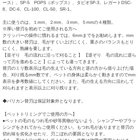
ース）、SP-5 POPS（ポップス）、タピオSP-3、レガートDSC-
8、DC-6、CL-100、CL-50、SR-1。
主に使うのは、１mm、２mm、３mm、５mmの４種類。
※厚い替刃を初めてご使用される方へ
クリッパーの操作に慣れるまでは、6mmまでをお勧めします。mm
数の大きい替刃は、毛がすくい上げにくく、重さのバランスもとり
にくく、熟練を要します。
【並ぞり 毛の流れに沿って刈ること 】 【逆ぞり 毛の流れに逆ら
って刃を進めること 】によっても違ってきます。
替刃のミリ数表示は毛の生えている方向と逆の方から借り上げた場
合、刈り残るmm数です。ペットの身体は柔らかく動きますのでmm
表示を参考数値にしてください。また、毛の生える方向に沿わして
刈られますと表示以上に刈り残ります。
◆バリカン替刃は保証対象外となります。
【ペットトリミングでご使用の方へ】
●ペットの毛のもつれ毛や砂等異物がないよう、シャンプーやブラッ
シングをされてからご使用ください。もつれ毛がありますと替刃の
切れ味を劣化させたり、刃こぼれの要因となります。