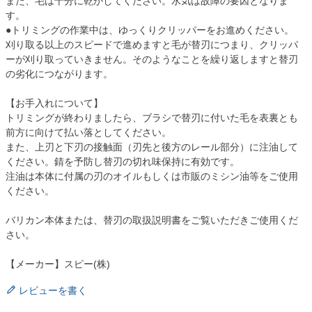
また、毛は十分に乾かしてください。水気は故障の要因となりま
す。
●トリミングの作業中は、ゆっくりクリッパーをお進めください。
刈り取る以上のスピードで進めますと毛が替刃につまり、クリッパ
ーが刈り取っていきません。そのようなことを繰り返しますと替刃
の劣化につながります。
【お手入れについて】
トリミングが終わりましたら、ブラシで替刃に付いた毛を表裏とも
前方に向けて払い落としてください。
また、上刃と下刃の接触面（刃先と後方のレール部分）に注油して
ください。錆を予防し替刃の切れ味保持に有効です。
注油は本体に付属の刃のオイルもしくは市販のミシン油等をご使用
ください。
バリカン本体または、替刃の取扱説明書をご覧いただきご使用くだ
さい。
【メーカー】スピー(株)
レビューを書く