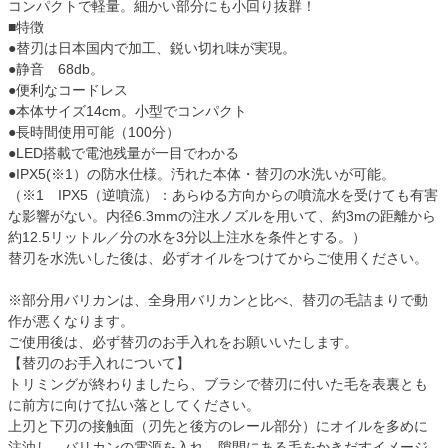
コンパクトで軽量。細かい部分にも小回り抜群！
■特徴
●替刃は日本国内で加工、鋭い切れ味が実現。
●静音 68db。
●便利なコードレス
●本体サイズ14cm。小型でコンパクト
●長時間使用可能（100分）
●LED搭載で電池残量が一目でわかる
●IPX5(※1）の防水仕様。汚れた本体・替刃の水洗いが可能。
（※1 IPX5（逆噴流）：あらゆる方向からの噴流水を受けても有害
な影響がない。内径6.3mmの注水ノズルを用いて、約3mの距離から
約12.5リットル／分の水を3分以上注水を条件とする。）
替刃を水洗いした後は、必ずオイルをつけてからご使用ください。
※部分用バリカンは、全身用バリカンと比べ、替刃の毛詰まりで動
作が悪くなります。
ご使用後は、必ず替刃のお手入れをお願いいたします。
【替刃のお手入れについて】
トリミングが終わりましたら、ブラシで替刃に付いた毛を表裏とも
に前方に向けて払い落としてください。
上刃と下刃の接触面（刃先と後方のレール部分）にオイルを多めに
注油し、バリカンの電源を入れ、隙間にある毛をかきだすイメージ