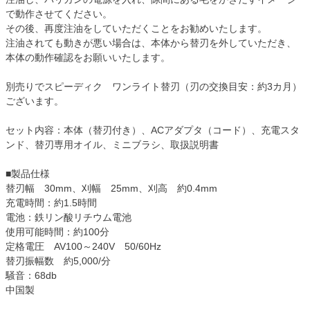
で動作させてください。
その後、再度注油をしていただくことをお勧めいたします。
注油されても動きが悪い場合は、本体から替刃を外していただき、
本体の動作確認をお願いいたします。
別売りでスピーディク ワンライト替刃（刃の交換目安：約3カ月）
ございます。
セット内容：本体（替刃付き）、ACアダプタ（コード）、充電スタ
ンド、替刃専用オイル、ミニブラシ、取扱説明書
■製品仕様
替刃幅 30mm、刈幅 25mm、刈高 約0.4mm
充電時間：約1.5時間
電池：鉄リン酸リチウム電池
使用可能時間：約100分
定格電圧 AV100～240V 50/60Hz
替刃振幅数 約5,000/分
騒音：68db
中国製