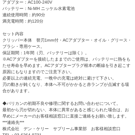
アダプター：AC100-240V
バッテリー：Ni-MH ニッケル水素電池
連続使用時間：約90分
満充電時間：約120分
セット内容
クリッパー本体 替刃1mm付・ACアダプター・オイル・グリース・
ブラシ・専用ケース。
保証期間：1年間（刃、バッテリーは除く）。
※ACアダプターを接続したままでのご使用は、バッテリーに熱をも
たせ寿命を早めます。ACアダプタープラグ根本の断線を引き起こす
原因にもなりますのでご注意下さい。
必要以上の連続充電、一晩中の充電は絶対に避けて下さい。
刃の動きが鈍くなり、本体へ不可がかかると赤ランプが点滅する場
合があります。
◆バリカンの初期不良や修理に関するお問い合わせについて。
最初から刃が切れない、本体に異常があると感じられた場合は、お
早めにメーカーのお客様相談窓口に直接ご連絡をお願い致します。
***連絡先***
株式会社 デン・ケリー サプリーム事業部 お客様相談窓口
TEL：03-6264-9731