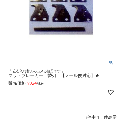
『 左右入れ替えの出来る替刃です 』
マットブレーカー 替刃 【メール便対応】★
販売価格
¥
924
税込
3
件中
1
-
3
件表示