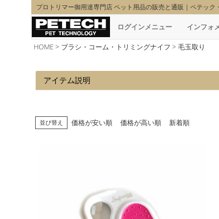
プロトリマー御用達専門店 ペット用品の販売と通販｜ペテック
ログインメニュー
インフォ
HOME
ブラシ・コーム・トリミングナイフ
毛玉取り
アイテム説明
価格が安い順
価格が高い順
新着順
並び替え