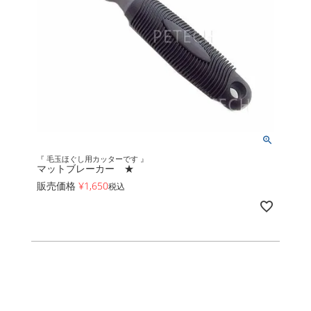
『 毛玉ほぐし用カッターです 』
マットブレーカー ★
販売価格
¥
1,650
税込