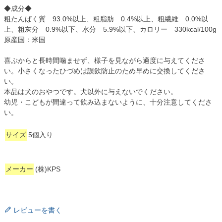
◆成分◆
粗たんぱく質 93.0%以上、粗脂肪 0.4%以上、粗繊維 0.0%以
上、粗灰分 0.9%以下、水分 5.9%以下、カロリー 330kcal/100g
原産国：米国
喜ぶからと長時間噛ませず、様子を見ながら適度に与えてくださ
い。小さくなったひづめは誤飲防止のため早めに交換してくださ
い。
本品は犬のおやつです。犬以外に与えないでください。
幼児・こどもが間違って飲み込まないように、十分注意してくださ
い。
サイズ
5個入り
メーカー
(株)KPS
レビューを書く