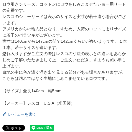
ロウ引きシリーズ。コットンにロウをしみこませたショー用リード
の定番です。
レスコのショーリードは表示のサイズと実寸が若干違う場合がござ
います。
アメリカからの輸入品となりますため、入荷のロットによりサイズ
に若干のバラツキがございます。
実寸は140cmから147cmの間で142cmくらいが多いようです。１本
１本、若干サイズが違います。
恐れ入りますがご注文の際はレスコの寸法の表示との違いをあらか
じめご了解いただきまして上、ご注文いただきますようお願い申し
上げます。
白地の中に色が濃く浮き出て見える部分がある場合がありますが、
こちらは汚れではなく生地にしみこませているロウです。
【サイズ】全長140cm 幅5mm
【メーカー】レスコ U.S.A（米国製）
レビューを書く