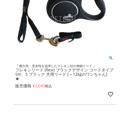
『 耐久性・安全性を追求したフレキシ社の伸縮リード 』
フレキシリード (flexi) ブラックデザイン コードタイプ
5m S ブラック 犬用リード [～12kgのワンちゃん]
★
販売価格
¥
2,640
税込