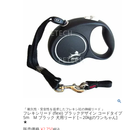
『 耐久性・安全性を追求したフレキシ社の伸縮リード 』
フレキシリード (flexi) ブラックデザイン コードタイプ
5m M ブラック 犬用リード [～20kgのワンちゃん]
★
販売価格
¥
2,750
税込