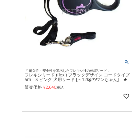
『 耐久性・安全性を追求したフレキシ社の伸縮リード 』
フレキシリード (flexi) ブラックデザイン コードタイプ
5m S ピンク 犬用リード [～12kgのワンちゃん] ★
販売価格
¥
2,640
税込