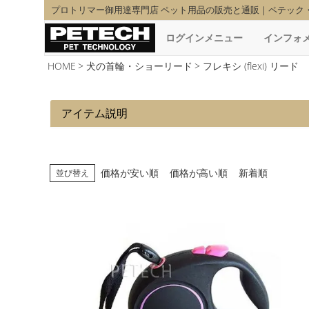
プロトリマー御用達専門店 ペット用品の販売と通販｜ペテック
ログインメニュー
インフォ
HOME
犬の首輪・ショーリード
フレキシ (flexi) リード
アイテム説明
価格が安い順
価格が高い順
新着順
並び替え