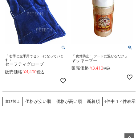
『 右手と左手用でセットになっていま
『 食糞防止！ フードに混ぜるだけ 』
す 』
ヤッキープー
セーフティグローブ
販売価格
¥
3,410
税込
販売価格
¥
4,400
税込
価格が安い順
価格が高い順
新着順
4
件中
1
-
4
件表示
並び替え