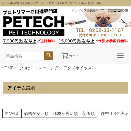
ペット用品の販売と通販｜ペテック・トリマーさん用のトリミング用品 販売・通販
カート
HOME
しつけ・トレーニング
アクメホイッスル
アイテム説明
価格が安い順
価格が高い順
新着順
4
件中
1
-
4
件表示
並び替え