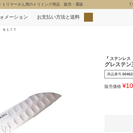
・トリマーさん用のトリミング用品 販売・通販
7
ォメーション
お支払い方法と送料
検索
 ８１７Ｔ
『 ステンレス
グレステン
商品番号
00462
¥
10
販売価格