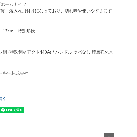
丁ホームナイフ
材質、焼入れ刃付けになっており、切れ味や使いやすさにす
。
 17cm 特殊形状
鋼 (特殊鋼材アクト440A) / ハンドル ツバなし 積層強化木
マ科学株式会社
書く