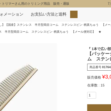
・トリマーさん用のトリミング用品 販売・通販
7
ォメーション
お支払い方法と送料
検索
し】【国産】ステンレス 半月型両目コーム ステンレスピン･柄真ちゅう 【メー
ス 半月型両目コーム ステンレスピン･柄真ちゅう 【メール便対応】 ★
『 1本で広い
【パッケー
ム ステン
商品番号
01764
¥
3,
販売価格
在庫数
15