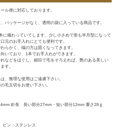
メール便に対応しております。
は、パッケージがなく、透明の袋に入っている商品です。
1本に備わっていてします。少し小さめで形も半月型になって
、口元のお手入れにとても便利です。
やわらかく、端の方は固くなってきます。
も向いており、1本でお手入れができます。
つれなどをほぐし、細目で毛をそろえれば、艶のある美しい
ります。
には、無理な使用はご遠慮下さい。
用の毛玉切をお使い下さい。
64mm 針長 長い部分27mm・短い部分12mm 重さ28ｇ
、ピン：ステンレス