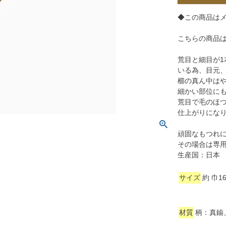
◆この商品は
こちらの商品
荒目と細目が
いる為、目元
櫛の真ん中は
細かい部位に
荒目で毛のほ
仕上がりにな
頑固なもつれ
その場合は専
生産国：日本
サイズ
約 巾1
材質
柄：真鍮