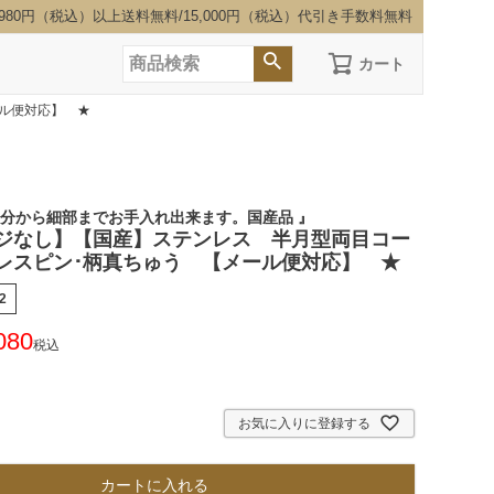
,980円（税込）以上送料無料/15,000円（税込）代引き手数料無料
カート
ル便対応】 ★
部分から細部までお手入れ出来ます。国産品 』
ジなし】【国産】ステンレス 半月型両目コー
レスピン･柄真ちゅう 【メール便対応】 ★
2
080
税込
お気に入りに登録する
カートに入れる