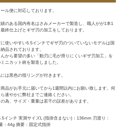
メール便に対応しております。
績のある国内有名はさみメーカーで製造し、職人がが1本1
ら最終仕上げとギザ刃の加工をしております。
に使いやすい5.5インチでギザ刃のついていないモデルは国
に納品されております。
さんから要望の多い「動刃に毛が滑りにくいギザ刃加工」を
のミニカット鋏を製造しました。
孔には黒色の指リングが付きます。
は商品がお手元に届いてから1週間以内にお願い致します。何
たら速やかに弊社までご連絡ください。
ドの為、サイズ・重量は若干の誤差があります。
.5インチ 実測サイズL (指掛含まない)：136mm 刃渡り：
重量：44g 摘要：固定式指掛