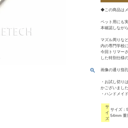
◆この商品は
ペット用にも実
本確認しなが
マズル周りなど
内の専門学校
今回トリマー
した特別仕様
画像の通り指
・お試し切り
かございまし
・ハンドメイ
サ
サイズ：5
イ
54mm 
ズ