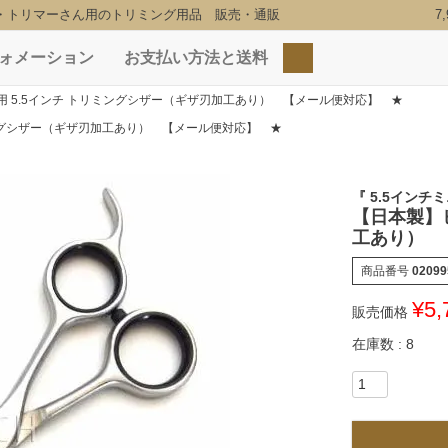
・トリマーさん用のトリミング用品 販売・通販
7
ォメーション
お支払い方法と送料
検索
用 5.5インチ トリミングシザー（ギザ刃加工あり） 【メール便対応】 ★
ミングシザー（ギザ刃加工あり） 【メール便対応】 ★
『 5.5インチ
【日本製】
工あり） 
商品番号
02099
¥
5,
販売価格
在庫数
8