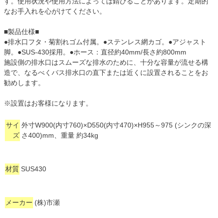
す。使用状況や使用方法によっては錆びることがあります。定期的
なお手入れを心がけてください。
■製品仕様■
●排水口フタ・菊割れゴム付属。●ステンレス網カゴ。●アジャスト
脚。●SUS-430採用。●ホース：直径約40mm/長さ約800mm
施設側の排水口はスムーズな排水のために、十分な容量が流せる構
造で、なるべくバス排水口の直下または近くに設置されることをお
勧めします。
※設置はお客様になります。
サイ
外寸W900(内寸760)×D550(内寸470)×H955～975 (シンクの深
ズ
さ400)mm、重量 約34kg
材質
SUS430
メーカー
(株)市瀬