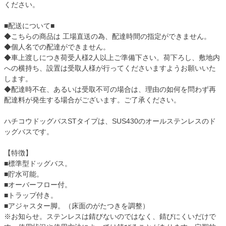
ください。
■配送について■
◆こちらの商品は 工場直送の為、配達時間の指定ができません。
◆個人名での配達ができません。
◆車上渡しにつき荷受人様2人以上ご準備下さい。荷下ろし、敷地内
への横持ち、設置は受取人様が行ってくださいますようお願いいた
します。
◆配達時不在、あるいは受取不可の場合は、理由の如何を問わず再
配達料が発生する場合がございます。ご了承ください。
ハチコウドッグバスSTタイプは、SUS430のオールステンレスのド
ッグバスです。
【特徴】
■標準型ドッグバス。
■貯水可能。
■オーバーフロー付。
■トラップ付き。
■アジャスター脚。（床面のがたつきを調整）
※お知らせ。ステンレスは錆びないのではなく、錆びにくいだけで