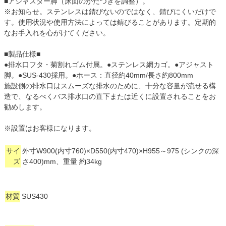
■アジャスター脚（床面のがたつきを調整）。
※お知らせ。ステンレスは錆びないのではなく、錆びにくいだけで
す。使用状況や使用方法によっては錆びることがあります。定期的
なお手入れを心がけてください。
■製品仕様■
●排水口フタ・菊割れゴム付属。●ステンレス網カゴ。●アジャスト
脚。●SUS-430採用。●ホース：直径約40mm/長さ約800mm
施設側の排水口はスムーズな排水のために、十分な容量が流せる構
造で、なるべくバス排水口の直下または近くに設置されることをお
勧めします。
※設置はお客様になります。
サイ
外寸W900(内寸760)×D550(内寸470)×H955～975 (シンクの深
ズ
さ400)mm、重量 約34kg
材質
SUS430