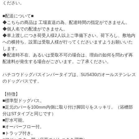
ください。
■配送について■
◆こちらの商品は 工場直送の為、配達時間の指定ができません。
◆個人名での配達ができません。
◆車上渡しにつき荷受人様2人以上ご準備下さい。荷下ろし、敷地内
への横持ち、設置は受取人様が行ってくださいますようお願いいた
します。
◆配達時不在、あるいは受取不可の場合は、理由の如何を問わず再
配達料が発生する場合がございます。ご了承ください。
ハチコウドッグバスインバータイプは、SUS430のオールステンレス
のドッグバスです。
【特徴】
■標準型ドッグバス。
■足元のバーを100mm内側に取り付け脚回りをスッキリ。（浴槽部
分はSTタイプと同じです）
■貯水可能。
■オーバーフロー付。
■トラップ付き。