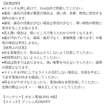
【使用説明】
●スイッチを押し続けて、2cm以内で照射してください。
●歯垢・歯石の沈着が重度の場合は、強い赤、赤紫、橙色に蛍光する
傾向があります。
●歯垢・歯石の沈着が少ない場合は蛍光の少なく、薄い桃色や橙色に
発光することがあります。
●見え難い場合は、暗いところで使うとわかりやすくなります。
●歯が汚れていても、歯垢・歯石でなく、食物残差（食べかす）や着
色の場合は蛍光しません。
【使用上の注意】
●光を直接見たり、飲み込んだりしないよう注意してください。
●長時間点灯しないようにしてください。
●商品は防水ではありません。強い衝撃を与えないでください。故障
の原因となります。
●スイッチをONにしてもライトが点灯しない場合は、仕様を中止し
て必ず電池の向きを確認してください。
●明るさが十分でなくなったら、電池4個を全部交換してください。
交換の際はぷらす＋・－極を正しくセットしてください。
【バッテリー】ボタン電池LR41 4個】
【スイッチ】プッシュ式ON/OFF