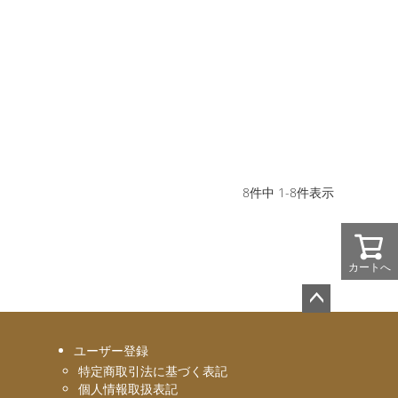
8
件中
1
-
8
件表示
カートへ
ペー
ジト
ユーザー登録
ップ
特定商取引法に基づく表記
へ
個人情報取扱表記