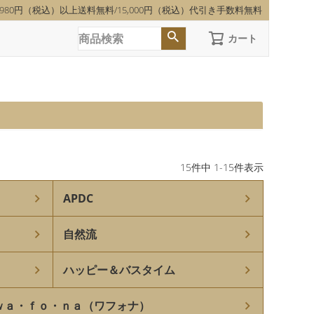
,980円（税込）以上送料無料/15,000円（税込）代引き手数料無料
カート
15
件中
1
-
15
件表示
APDC
自然流
ハッピー＆バスタイム
ｗａ・ｆｏ・ｎａ（ワフォナ）