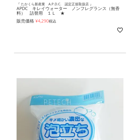
『 たかくら新産業 A.P.D.C. 認定正規取扱店 』
APDC キレイウォーター ノンフレグランス（無香
料） 詰替用 １Ｌ ★
販売価格
¥
4,290
税込