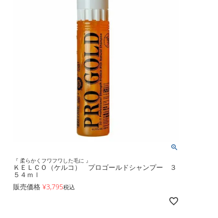
『 柔らかくフワフワした毛に 』
ＫＥＬＣＯ（ケルコ） プロゴールドシャンプー ３
５４ｍｌ
販売価格
¥
3,795
税込