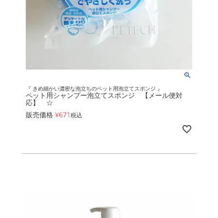
『 きめ細かい濃密な泡立ちのペット用泡立てスポンジ 』
ペット用シャンプー泡立てスポンジ 【メール便対
応】 ☆
販売価格
¥
671
税込