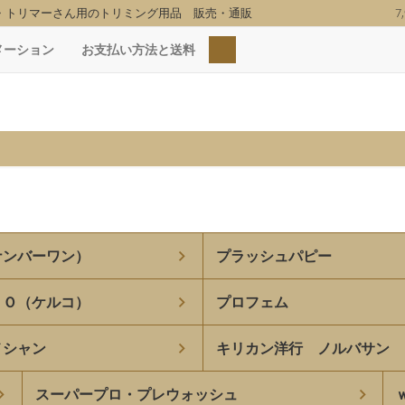
・トリマーさん用のトリミング用品 販売・通販
7
検索
メーション
お支払い方法と送料
ナンバーワン）
プラッシュパピー
ＣＯ（ケルコ）
プロフェム
メシャン
キリカン洋行 ノルバサン
スーパープロ・プレウォッシュ