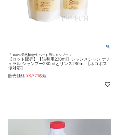
『 100％天然植物性 ペット用シャンプー 』
【セット販売】【詰替用230ml】シャンメシャン ナチ
ュラル シャンプー230mlとリンス230ml 【ネコポス
便対応】
販売価格
¥
3,379
税込