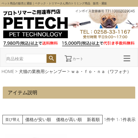
ペット用品の販売と通販｜ペテック・トリマーさん用のトリミング用品 販売・通販
カート
HOME
犬猫の業務用シャンプー
ｗａ・ｆｏ・ｎａ（ワフォナ）
アイテム説明
価格が安い順
価格が高い順
新着順
1
件中
1
-
1
件表示
並び替え