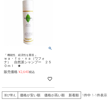
『 機能性、経済性を重視 』
ｗａ・ｆｏ・ｎａ（ワフォ
ナ） 自然派シャンプー ２５
０ｍｌ ★
販売価格
¥
2,640
税込
価格が安い順
価格が高い順
新着順
1
件中
1
-
1
件表示
並び替え