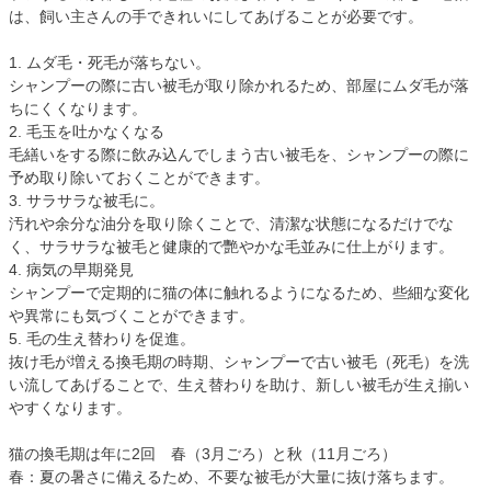
は、飼い主さんの手できれいにしてあげることが必要です。
1. ムダ毛・死毛が落ちない。
シャンプーの際に古い被毛が取り除かれるため、部屋にムダ毛が落
ちにくくなります。
2. 毛玉を吐かなくなる
毛繕いをする際に飲み込んでしまう古い被毛を、シャンプーの際に
予め取り除いておくことができます。
3. サラサラな被毛に。
汚れや余分な油分を取り除くことで、清潔な状態になるだけでな
く、サラサラな被毛と健康的で艷やかな毛並みに仕上がります。
4. 病気の早期発見
シャンプーで定期的に猫の体に触れるようになるため、些細な変化
や異常にも気づくことができます。
5. 毛の生え替わりを促進。
抜け毛が増える換毛期の時期、シャンプーで古い被毛（死毛）を洗
い流してあげることで、生え替わりを助け、新しい被毛が生え揃い
やすくなります。
猫の換毛期は年に2回 春（3月ごろ）と秋（11月ごろ）
春：夏の暑さに備えるため、不要な被毛が大量に抜け落ちます。