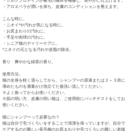
・シルクプロテインが被毛の痛みを補修し、艶やかに仕上げます。
・アロエベラが潤いを保ち、皮膚のコンディションを整えます。
こんな時に。
・ニオイ*や汚れが気になる時に。
・お尻まわりの汚れに。
・手足や肉球の汚れに。
・シニア猫のデイリーケアに。
*ニオイの元となる汚れや皮脂の除去。
香り 爽やかな緑茶の香り。
使用方法。
猫の全身を軽く濡らしてから、シャンプーの原液または２～３倍に
薄めたものを適量かけ泡立てた後洗い流してください。
※よく振ってからお使いください。
※肌の弱い方、皮膚の弱い猫は、ご使用前にパッチテストをしてお
使いください。
猫にシャンプーって必要なの？
猫は自分で毛づくろいをすることで清潔を保っていますが、自分で
ケアするのが難しい長毛種のお尻まわりや毛づくろいの難しい老猫