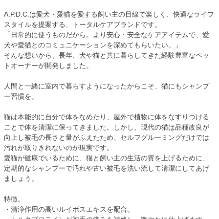
A.P.D.C.は愛犬・愛猫を愛する飼い主の目線で楽しく、快適なライフ
スタイルを提案する、トータルケアブランドです。
「日常的に使うものだから。より安心・安全なケアアイテムで、愛
犬や愛猫とのコミュニケーションを深めてもらいたい。」
そんな想いから、長年、犬や猫と共に暮らしてきた経験豊富なペッ
トオーナーが開発しました。
人間と一緒に室内で暮らすようになったからこそ、猫にもシャンプ
ー習慣を。
猫は本能的に自分で体をなめたり、屋外で植物に体をなすりつける
ことで体を清潔に保ってきました。しかし、現代の猫は品種改良が
向上し被毛の長さと量がふえたため、セルフグルーミングだけでは
汚れが取りきれないのが現実です。
愛猫が健康でいるために、猫と飼い主の生活の質を上げるために、
定期的なシャンプーで汚れや古い被毛を洗い流して清潔にしてあげ
ましょう。
特徴。
・清浄作用の高いルイボスエキスを配合。