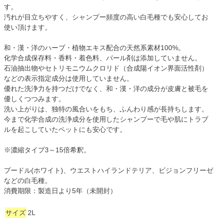
す。
汚れが目立ちやすく、シャンプー頻度の高い白毛種でも安心してお
使い頂けます。
和・漢・洋のハーブ・植物エキス配合の天然系素材100%。
化学合成保存料・香料・着色料、パール剤は添加していません。
石油抽出物やセトリモニウムクロリド（合成陽イオン界面活性剤）
などの表示指定成分は使用していません。
優れた洗浄力を持つだけでなく、和・漢・洋の成分が皮膚と被毛を
優しくつつみます。
洗い上がりは、独特の風合いをもち、ふんわり感が長持ちします。
今まで化学合成の洗浄成分を使用したシャンプーで毛や肌にトラブ
ルを起こしていたペットにも安心です。
※濃縮タイプ3～15倍希釈。
プードル(ホワイト)、ウエストハイランドテリア、ビジョンフリーゼ
などの白毛種。
消費期限：製造日より5年（未開封）
サイズ
2L