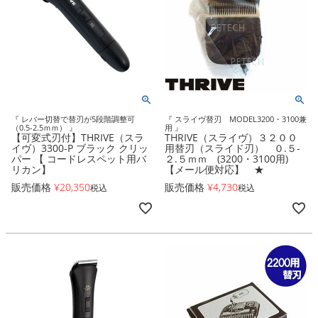
『 レバー切替で替刃が5段階調整可
『 スライヴ替刃 MODEL3200・3100兼
（0.5-2.5ｍｍ） 』
用 』
【可変式刃付】THRIVE（スラ
THRIVE（スライヴ）３２００
イヴ）3300-P ブラック クリッ
用替刃（スライド刃） ０.５-
パー 【 コードレスペット用バ
２.５ｍｍ (3200・3100用)
リカン】
【メール便対応】 ★
販売価格
¥
20,350
販売価格
¥
4,730
税込
税込