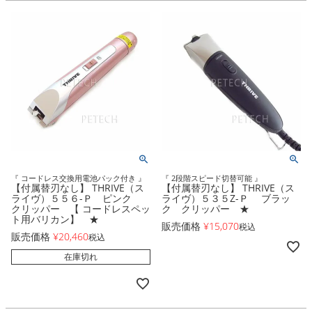
『 コードレス交換用電池パック付き 』
『 2段階スピード切替可能 』
【付属替刃なし】 THRIVE（ス
【付属替刃なし】 THRIVE（ス
ライヴ）５５６-Ｐ ピンク
ライヴ）５３５Z-Ｐ ブラッ
クリッパー 【 コードレスペッ
ク クリッパー ★
ト用バリカン】 ★
販売価格
¥
15,070
税込
販売価格
¥
20,460
税込
在庫切れ