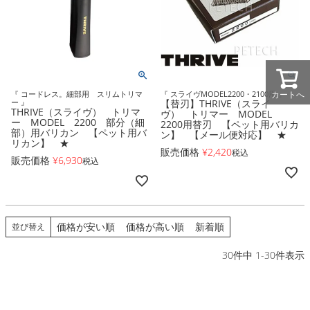
カートへ
『 コードレス。細部用 スリムトリマ
『 スライヴMODEL2200・2100用 』
ー 』
【替刃】THRIVE（スライ
THRIVE（スライヴ） トリマ
ヴ） トリマー MODEL
ー MODEL 2200 部分（細
2200用替刃 【ペット用バリカ
部）用バリカン 【ペット用バ
ン】 【メール便対応】 ★
リカン】 ★
販売価格
¥
2,420
税込
販売価格
¥
6,930
税込
価格が安い順
価格が高い順
新着順
並び替え
30
件中
1
-
30
件表示