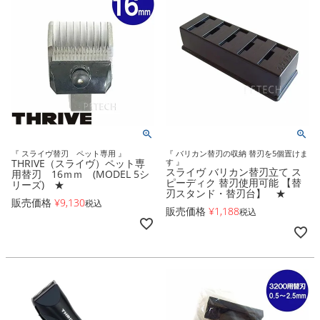
『 スライヴ替刃 ペット専用 』
『 バリカン替刃の収納 替刃を5個置けま
THRIVE（スライヴ）ペット専
す 』
スライヴ バリカン替刃立て ス
用替刃 16ｍｍ (MODEL 5シ
ピーディク 替刃使用可能 【替
リーズ) ★
刃スタンド・替刃台】 ★
販売価格
¥
9,130
税込
販売価格
¥
1,188
税込