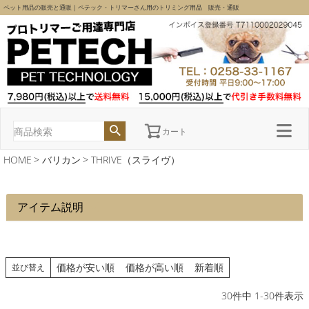
ペット用品の販売と通販｜ペテック・トリマーさん用のトリミング用品 販売・通販
カート
HOME
バリカン
THRIVE（スライヴ）
アイテム説明
価格が安い順
価格が高い順
新着順
並び替え
30
件中
1
-
30
件表示