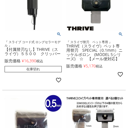
『 スライブ コード式 ロングセラーモデ
『 スライヴ替刃 ペット専用 』
ル 』
THRIVE（スライヴ）ペット専
【付属替刃なし】THRIVE（ス
用替刃 SPECIAL（0.1mm）ニ
ライヴ）５５００ クリッパー
ッケルボロン (MODEL 5シリ
ーズ) ☆ 【メール便対応】
販売価格
¥
16,390
税込
販売価格
¥
5,170
税込
在庫切れ