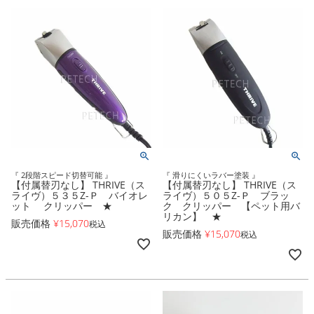
『 2段階スピード切替可能 』
『 滑りにくいラバー塗装 』
【付属替刃なし】 THRIVE（ス
【付属替刃なし】 THRIVE（ス
ライヴ）５３５Z-Ｐ バイオレ
ライヴ）５０５Z-Ｐ ブラッ
ット クリッパー ★
ク クリッパー 【ペット用バ
リカン】 ★
販売価格
¥
15,070
税込
販売価格
¥
15,070
税込