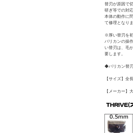
替刃が原因で
研ぎ等での対
本体の動作に
て修理となり
※厚い替刃を
バリカンの操作
い替刃は、毛
要します。
◆バリカン替
【サイズ】全長約
【メーカー】大