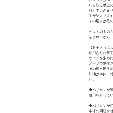
刈り取る以上
取っていきま
毛が詰まりま
その場合は毛
ペットの毛の
をされてから
【お手入れに
使用された替
オイルを多め
メージで動作
その後再度注
注油は本体に
い。
◆バリカンが
替刃を外して
◆バリカンが
本体の問題か