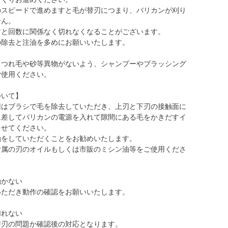
のスピードで進めますと毛が替刃につまり、バリカンが刈り
せん。
すと回数に関係なく切れなくなることがございます。
の除去と注油を多めにお願いいたします。
もつれ毛や砂等異物がないよう、シャンプーやブラッシング
ご使用ください。
ついて】
刃はブラシで毛を除去していただき、上刃と下刃の接触面に
に差してバリカンの電源を入れて隙間にある毛をかきだすイ
させてください。
油をしていただくことをお勧めいたします。
付属の刃のオイルもしくは市販のミシン油等をご使用くださ
動かない
いただき動作の確認をお願いいたします。
切れない
替刃の問題か確認後の対応となります。