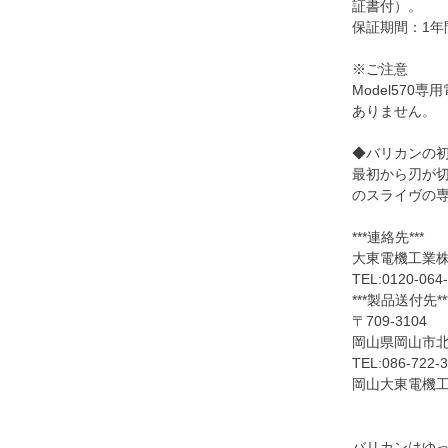
証書付）。
保証期間：1年
※ご注意
Model570
ありません。
◆バリカンの
最初から刃が
のスライヴの
***連絡先***
大東電機工業
TEL:0120-
***製品送付先**
〒709-3104
岡山県岡山市北区
TEL:086-722-
岡山大東電機
バリカンはゆ