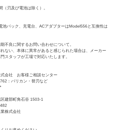
間（刃及び電池は除く）。
専用電池パック、充電台、ACアダプターはModel556と互換性は
初期不良に関するお問い合わせについて。
切れない、本体に異常があると感じられた場合は、メーカー
専門スタッフが工場で対応いたします。
株式会社 お客様ご相談センター
064-762：バリカン・替刃など
*
建部町角石谷 1503-1
3482
工業株式会社
っくりお進めください。