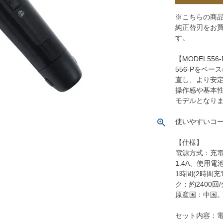
※こちらの商
純正替刃をお買
す。
【MODEL55
556-Pをベ
直し、より安
操作感や基本
モデルとなり
使いやすいコ
【仕様】
電源方式：充電式、
1.4A、使用
1時間(2時間
ク：約2400回
原産国：中国
セット内容：電