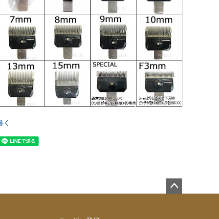
書く
ペー
ジト