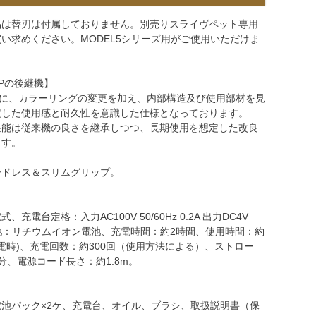
品は替刃は付属しておりません。別売りスライヴペット専用
い求めください。MODEL5シリーズ用がご使用いただけま
6-Pの後継機】
ースに、カラーリングの変更を加え、内部構造及び使用部材を見
定した使用感と耐久性を意識した仕様となっております。
性能は従来機の良さを継承しつつ、長期使用を想定した改良
ます。
ードレス＆スリムグリップ。
充電台定格：入力AC100V 50/60Hz 0.2A 出力DC4V
電池：リチウムイオン電池、充電時間：約2時間、使用時間：約
充電時)、充電回数：約300回（使用方法による）、ストロー
/分、電源コード長さ：約1.8m。
。
池パック×2ケ、充電台、オイル、ブラシ、取扱説明書（保