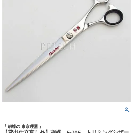
『 胡蝶の 東京理器 』
【貸出仕立直し品】胡蝶 F-70F トリミングシザー