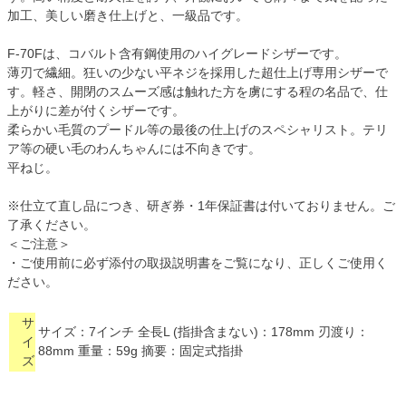
加工、美しい磨き仕上げと、一級品です。
F-70Fは、コバルト含有鋼使用のハイグレードシザーです。
薄刃で繊細。狂いの少ない平ネジを採用した超仕上げ専用シザーで
す。軽さ、開閉のスムーズ感は触れた方を虜にする程の名品で、仕
上がりに差が付くシザーです。
柔らかい毛質のプードル等の最後の仕上げのスペシャリスト。テリ
ア等の硬い毛のわんちゃんには不向きです。
平ねじ。
※仕立て直し品につき、研ぎ券・1年保証書は付いておりません。ご
了承ください。
＜ご注意＞
・ご使用前に必ず添付の取扱説明書をご覧になり、正しくご使用く
ださい。
サ
サイズ：7インチ 全長L (指掛含まない)：178mm 刃渡り：
イ
88mm 重量：59g 摘要：固定式指掛
ズ